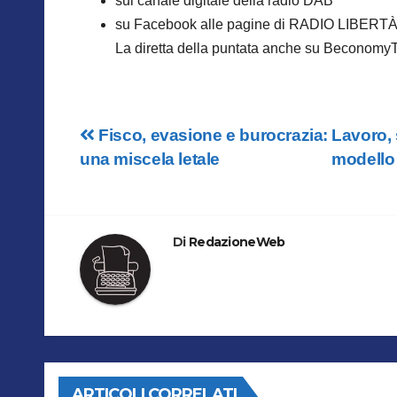
sul canale digitale della radio DAB
su Facebook alle pagine di RADIO LIBERT
La diretta della puntata anche su BeconomyTv
Navigazione
Fisco, evasione e burocrazia:
Lavoro, 
una miscela letale
modello 
articoli
Di
RedazioneWeb
ARTICOLI CORRELATI