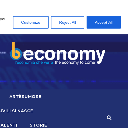
 you
Customize
Reject All
Accept All
ARTÈRUMORE
CIVILI SI NASCE
TALENTI
STORIE