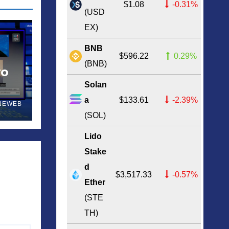
$1.08
-0.31%
(USD
EX)
BNB
$596.22
0.29%
(BNB)
ro
Solan
nte
a
$133.61
-2.39%
NEWEB
(SOL)
Lido
Stake
d
$3,517.33
-0.57%
Ether
(STE
TH)