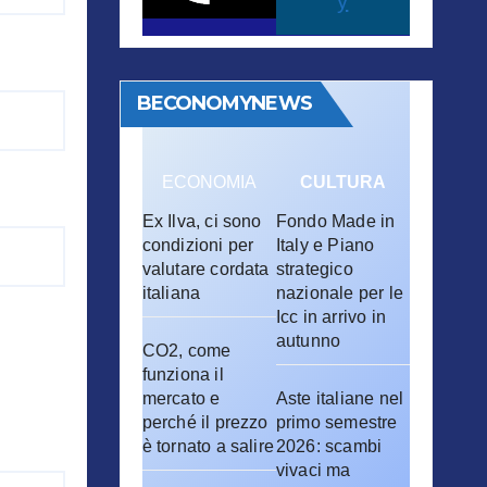
y
BECONOMYNEWS
ECONOMIA
CULTURA
Ex Ilva, ci sono
Fondo Made in
condizioni per
Italy e Piano
valutare cordata
strategico
italiana
nazionale per le
Icc in arrivo in
autunno
CO2, come
funziona il
mercato e
Aste italiane nel
perché il prezzo
primo semestre
è tornato a salire
2026: scambi
vivaci ma