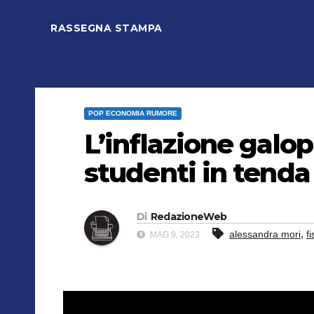
RASSEGNA STAMPA
POP ECONOMIA RUMORE
L’inflazione galop
studenti in tenda 
Di
RedazioneWeb
,
alessandra mori
f
MAG 9, 2023