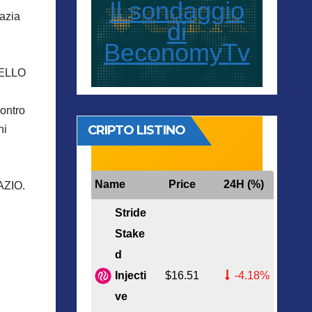
Il sondaggio
azia
di
BeconomyTv
RCELLO
contro
CRIPTO LISTINO
ni
Name
Price
24H (%)
ZIO.
Stride
Stake
d
Injecti
$16.51
-4.18%
ve