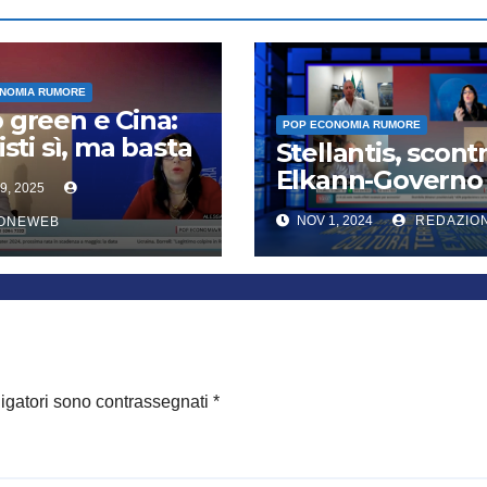
NOMIA RUMORE
 green e Cina:
POP ECONOMIA RUMORE
isti sì, ma basta
Stellantis, scont
west
Elkann-Governo
9, 2025
mentre Piedimo
NOV 1, 2024
REDAZIO
IONEWEB
trema
ligatori sono contrassegnati
*