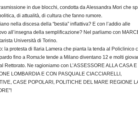
issione in due blocchi, condotta da Alessandra Mori che sp
olitica, di attualità, di cultura che fanno rumore.
taliano nella discesa della “bestia” inflattiva? E con l’addio alle
nuovo all’insegna della semplificazione? Nel parliamo con MA
sta Università di Torino.
a protesta di Ilaria Lamera che pianta la tenda al Policlinico 
eopardo fino a Roma:le tende a Milano diventano 12 e molti giova
nte al Rettorato. Ne ragioniamo con L’ASSESSORE ALLA CASA E
ONE LOMBARDIA E CON PASQUALE CIACCIARELLI,
IVE, CASE POPOLARI, POLITICHE DEL MARE REGIONE LA
MORE”!