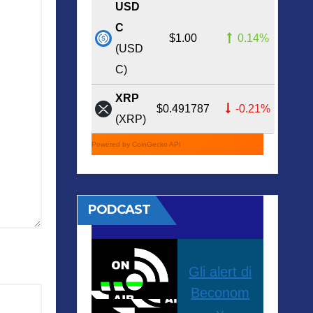
USD
C
$1.00
0.14%
(USD
C)
XRP
$0.491787
-0.21%
(XRP)
Powered by CoinGecko API
PODCAST
Gli alert di
Beconom