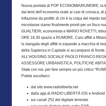
Nuova puntata di POP ECONOMIA/RUMORE, la trasm
dai temi dell’economia reale ai casi di cronaca, di p
Inflazione da profitti: di chi è la colpa del ritardo i
microtasse siamo finalmente pronti per un fisco 
GUALTIERI, economista e MARIO ROVETTI, tributari
ORE 16.30 spazio a RUMORE. Caro affitti a Milano: l
la stangata degli affitti si espande a macchia di l
della Sapienza in Capitale si accampano di fro
ALL’HOUSING SOCIALE PAOLO FRANCO REGI
ASSESSORE URBANISTICA, POLITICHE ABITAT
State con noi, per fare sempre un più critico “RU
Potete ascoltarci:
dal sito www.radioliberta.net
dalla app di RADIO LIBERTÀ iOS e Android
sui canali 252 del digitale terrestre