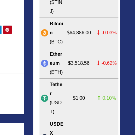
(STIN
J)
Bitcoi
n
$64,886.00
-0.03%
(BTC)
Ether
eum
$3,518.56
-0.62%
(ETH)
Tethe
r
$1.00
0.10%
(USD
T)
USDE
X