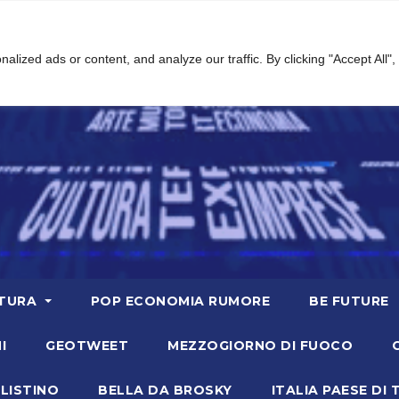
ized ads or content, and analyze our traffic. By clicking "Accept All",
TURA
POP ECONOMIA RUMORE
BE FUTURE
I
GEOTWEET
MEZZOGIORNO DI FUOCO
LISTINO
BELLA DA BROSKY
ITALIA PAESE DI 