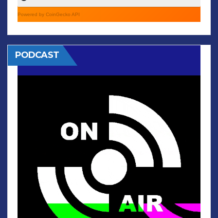
Powered by CoinGecko API
PODCAST