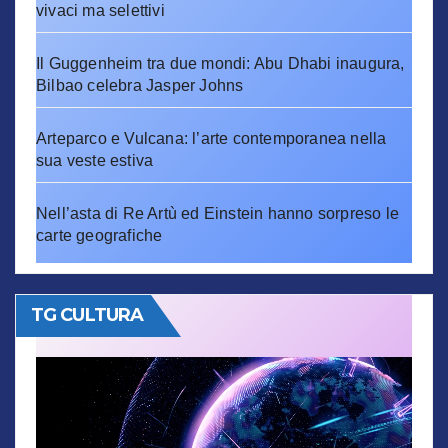
vivaci ma selettivi
Il Guggenheim tra due mondi: Abu Dhabi inaugura,
Bilbao celebra Jasper Johns
Arteparco e Vulcana: l’arte contemporanea nella
sua veste estiva
Nell’asta di Re Artù ed Einstein hanno sorpreso le
carte geografiche
TG CULTURA