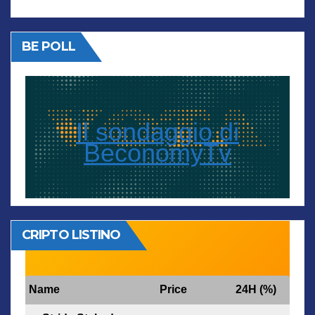
BE POLL
Il sondaggio di
BeconomyTv
CRIPTO LISTINO
Name
Price
24H (%)