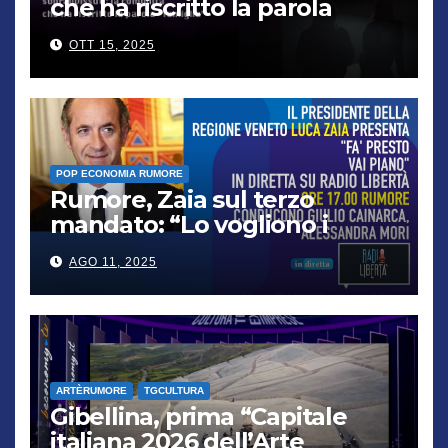
che ha riscritto la parola
“famiglia”
OTT 15, 2025
POP ECONOMIA RUMORE
Rumore, Zaia sul terzo
mandato: “Lo vogliono i
cittadini, chi non lo capisce
AGO 11, 2025
verrà punito”
ARTÈRUMORE
TGCULTURA
Gibellina, prima “Capitale
italiana 2026 dell’Arte