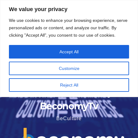
Vai
5 Agosto 2026
15:50
We value your privacy
al
We use cookies to enhance your browsing experience, serve
contenuto
personalized ads or content, and analyze our traffic. By
clicking "Accept All", you consent to our use of cookies.
Accept All
Customize
Reject All
BeconomyTv
BeCulture