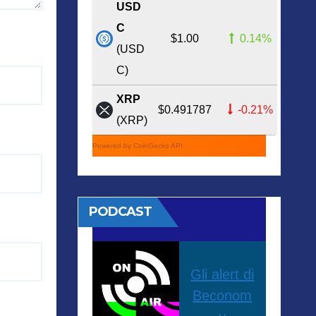
USD
C
$1.00
0.14%
(USD
C)
XRP
$0.491787
-0.21%
(XRP)
Powered by CoinGecko API
PODCAST
Gli alert di
Beconom