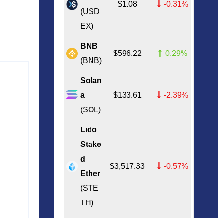
$1.08
-0.31%
(USD
EX)
BNB
$596.22
0.29%
(BNB)
Solan
a
$133.61
-2.39%
(SOL)
Lido
Stake
d
$3,517.33
-0.57%
Ether
(STE
TH)