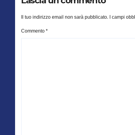
Lascia un commento
Il tuo indirizzo email non sarà pubblicato.
I campi obb
Commento
*