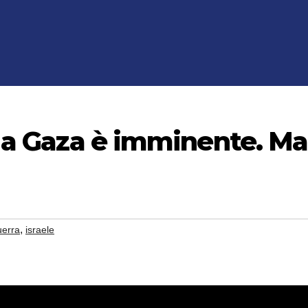
so a Gaza è imminente. Ma
,
uerra
israele