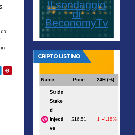
Il sondaggio
S
,
di
BeconomyTv
 dai
e
 in
CRIPTO LISTINO
Name
Price
24H (%)
Stride
Stake
d
Injecti
$16.51
-4.18%
ve