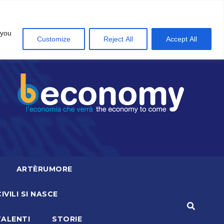
 you
Customize
Reject All
Accept All
ARTÈRUMORE
CIVILI SI NASCE
TALENTI
STORIE