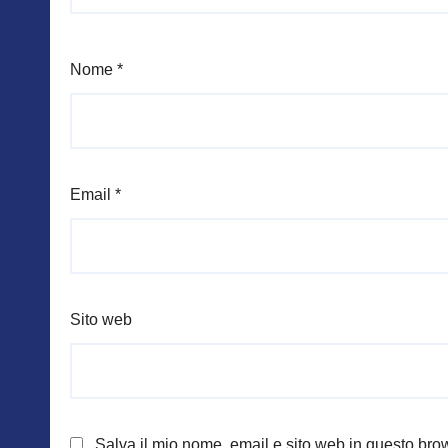
Nome
*
Email
*
Sito web
Salva il mio nome, email e sito web in questo br