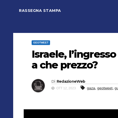
RASSEGNA STAMPA
GEOTWEET
Israele, l’ingres
a che prezzo?
Di
RedazioneWeb
,
,
gaza
geotweet
g
OTT 12, 2023