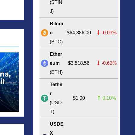
(STIN
J)
Bitcoi
n
$64,886.00
-0.03%
(BTC)
Ether
eum
$3,518.56
-0.62%
(ETH)
ina,
il
Tethe
a
r
$1.00
0.10%
(USD
T)
USDE
X