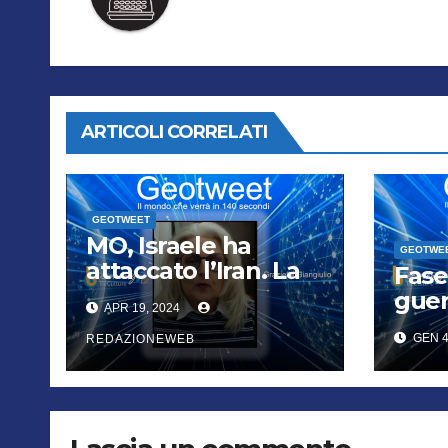
ARTICOLI CORRELATI
GEOTWEET
MO, Israele ha
GEOTWE
attaccato l’Iran. La
Fase
tela dei mediatori si
guer
APR 19, 2024
tesse in Turchia
Hama
GEN 4
REDAZIONEWEB
alle 