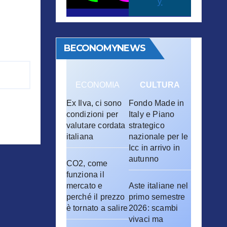
y
BECONOMYNEWS
ECONOMIA
CULTURA
Ex Ilva, ci sono
Fondo Made in
condizioni per
Italy e Piano
valutare cordata
strategico
italiana
nazionale per le
Icc in arrivo in
autunno
CO2, come
funziona il
mercato e
Aste italiane nel
perché il prezzo
primo semestre
è tornato a salire
2026: scambi
vivaci ma