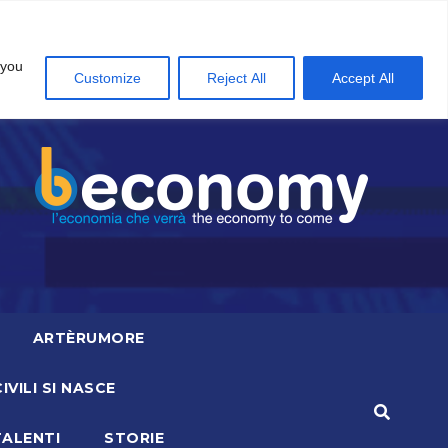
 you
Customize
Reject All
Accept All
ARTÈRUMORE
CIVILI SI NASCE
TALENTI
STORIE