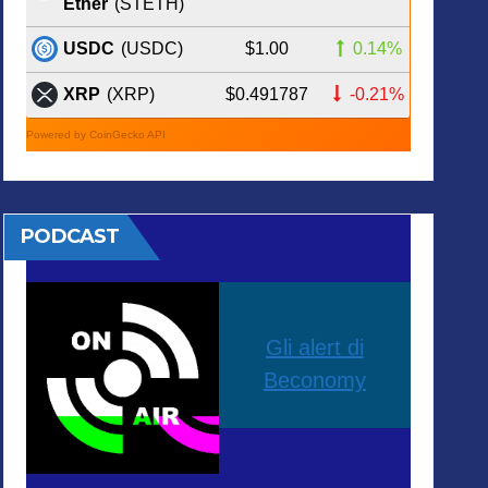
Ether
(STETH)
$1.00
0.14%
USDC
(USDC)
$0.491787
-0.21%
XRP
(XRP)
Powered by CoinGecko API
PODCAST
Gli alert di
Beconomy