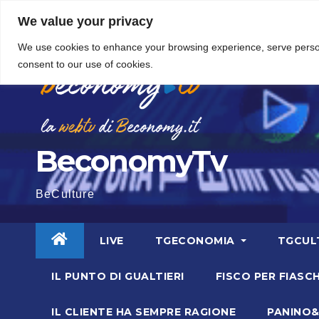
Vai
5 Agosto 2026
15:46
We value your privacy
al
We use cookies to enhance your browsing experience, serve personal
contenuto
consent to our use of cookies.
BeconomyTv
BeCulture
LIVE
TGECONOMIA
TGCUL
IL PUNTO DI GUALTIERI
FISCO PER FIASCH
IL CLIENTE HA SEMPRE RAGIONE
PANINO&