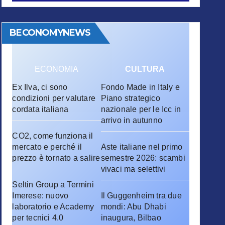
BECONOMYNEWS
ECONOMIA
CULTURA
Ex Ilva, ci sono
Fondo Made in Italy e
condizioni per valutare
Piano strategico
cordata italiana
nazionale per le Icc in
arrivo in autunno
CO2, come funziona il
mercato e perché il
Aste italiane nel primo
prezzo è tornato a salire
semestre 2026: scambi
vivaci ma selettivi
Seltin Group a Termini
Imerese: nuovo
Il Guggenheim tra due
laboratorio e Academy
mondi: Abu Dhabi
per tecnici 4.0
inaugura, Bilbao