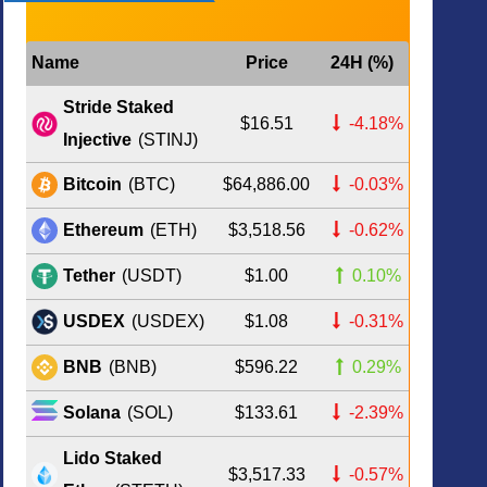
Name
Price
24H (%)
Stride Staked
$16.51
-4.18%
Injective
(STINJ)
$64,886.00
-0.03%
Bitcoin
(BTC)
$3,518.56
-0.62%
Ethereum
(ETH)
$1.00
0.10%
Tether
(USDT)
$1.08
-0.31%
USDEX
(USDEX)
$596.22
0.29%
BNB
(BNB)
$133.61
-2.39%
Solana
(SOL)
Lido Staked
$3,517.33
-0.57%