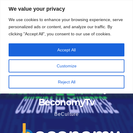
Vai
6 Agosto 2026
7:52
We value your privacy
al
We use cookies to enhance your browsing experience, serve
contenuto
personalized ads or content, and analyze our traffic. By
clicking "Accept All", you consent to our use of cookies.
Accept All
Customize
Reject All
BeconomyTv
BeCulture