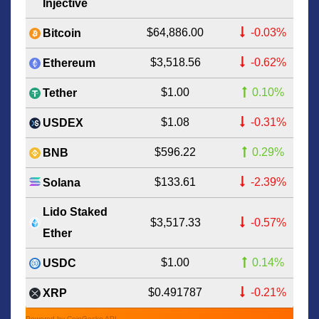
Injective
$64,886.00
-0.03%
Bitcoin
$3,518.56
-0.62%
Ethereum
$1.00
0.10%
Tether
$1.08
-0.31%
USDEX
$596.22
0.29%
BNB
$133.61
-2.39%
Solana
Lido Staked
$3,517.33
-0.57%
Ether
$1.00
0.14%
USDC
$0.491787
-0.21%
XRP
Powered by CoinGecko API