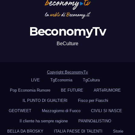
BeconomyTv
BeCulture
Copyright BeconomyTv
LIVE
TgEconomia
TgCultura
Pop Economia Rumore
BE FUTURE
ARTèRUMORE
IL PUNTO DI GUALTIERI
Fisco per Fiaschi
GEOTWEET
Mezzogiorno di Fuoco
CIVILI SI NASCE
Il cliente ha sempre ragione
PANINO&LISTINO
BELLA DA BROSKY
ITALIA PAESE DI TALENTI
Storie