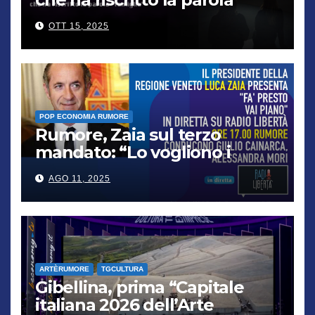
“famiglia”
OTT 15, 2025
POP ECONOMIA RUMORE
Rumore, Zaia sul terzo
mandato: “Lo vogliono i
cittadini, chi non lo capisce
AGO 11, 2025
verrà punito”
ARTÈRUMORE
TGCULTURA
Gibellina, prima “Capitale
italiana 2026 dell’Arte