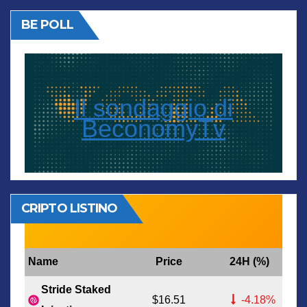
BE POLL
Il sondaggio di
BeconomyTv
CRIPTO LISTINO
Name
Price
24H (%)
Stride Staked
$16.51
-4.18%