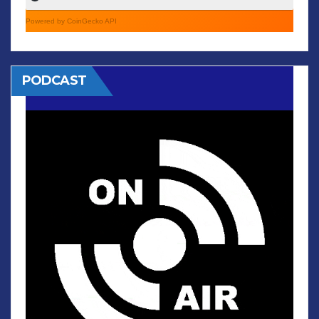
Powered by CoinGecko API
PODCAST