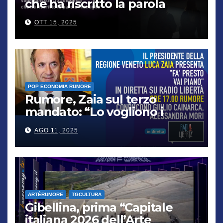
che ha riscritto la parola
“famiglia”
OTT 15, 2025
POP ECONOMIA RUMORE
Rumore, Zaia sul terzo
mandato: “Lo vogliono i
cittadini, chi non lo capisce
AGO 11, 2025
verrà punito”
ARTÈRUMORE
TGCULTURA
Gibellina, prima “Capitale
italiana 2026 dell’Arte