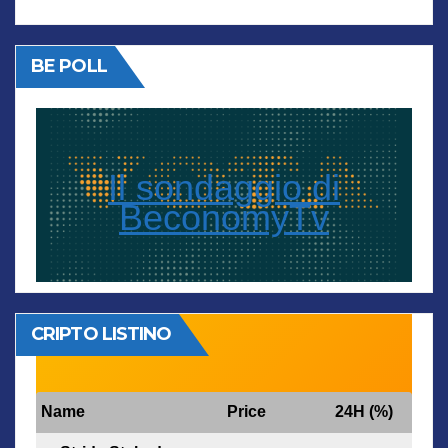
BE POLL
Il sondaggio di
BeconomyTv
CRIPTO LISTINO
Name
Price
24H (%)