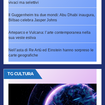
vivaci ma selettivi
Il Guggenheim tra due mondi: Abu Dhabi inaugura,
Bilbao celebra Jasper Johns
Arteparco e Vulcana: l’arte contemporanea nella
sua veste estiva
Nell’asta di Re Artù ed Einstein hanno sorpreso le
carte geografiche
TG CULTURA