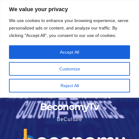
Vai
5 Agosto 2026
15:48
We value your privacy
al
We use cookies to enhance your browsing experience, serve
contenuto
personalized ads or content, and analyze our traffic. By
clicking "Accept All", you consent to our use of cookies.
Accept All
Customize
Reject All
BeconomyTv
BeCulture