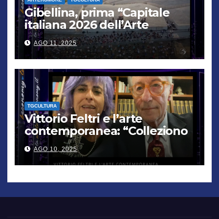
Gibellina, prima “Capitale
italiana 2026 dell’Arte
contemporanea”
AGO 11, 2025
TGCULTURA
Vittorio Feltri e l’arte
contemporanea: “Colleziono
De Chirico. Cattelan? Un
AGO 10, 2025
genio”