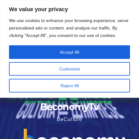
Vai
5 Agosto 2026
15:59
We value your privacy
al
We use cookies to enhance your browsing experience, serve
contenuto
personalized ads or content, and analyze our traffic. By
clicking "Accept All", you consent to our use of cookies.
Accept All
Customize
Reject All
BeconomyTv
BeCulture