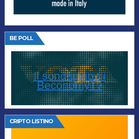
BE POLL
Il sondaggio di
BeconomyTv
CRIPTO LISTINO