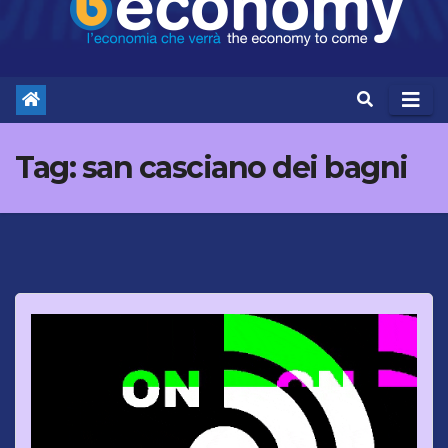
Tag:
san casciano dei bagni