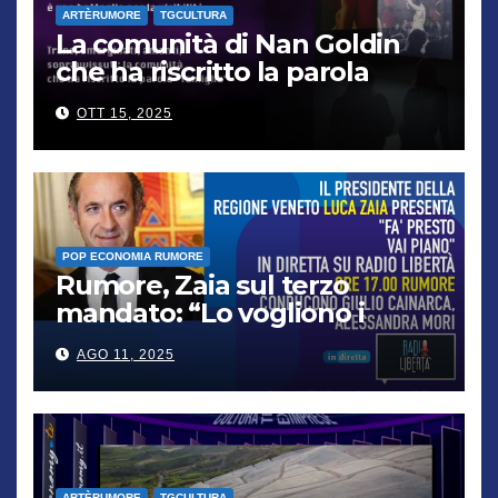
ARTÈRUMORE
TGCULTURA
La comunità di Nan Goldin
che ha riscritto la parola
“famiglia”
OTT 15, 2025
POP ECONOMIA RUMORE
Rumore, Zaia sul terzo
mandato: “Lo vogliono i
cittadini, chi non lo capisce
AGO 11, 2025
verrà punito”
ARTÈRUMORE
TGCULTURA