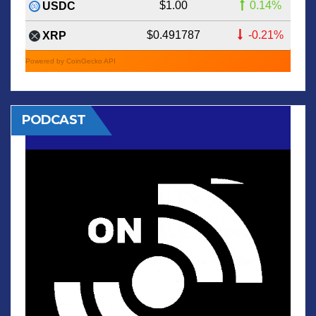
$1.00
0.14%
USDC
$0.491787
-0.21%
XRP
Powered by CoinGecko API
PODCAST