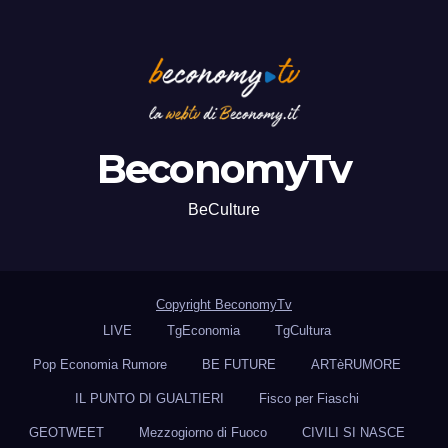
BeconomyTv
BeCulture
Copyright BeconomyTv
LIVE
TgEconomia
TgCultura
Pop Economia Rumore
BE FUTURE
ARTèRUMORE
IL PUNTO DI GUALTIERI
Fisco per Fiaschi
GEOTWEET
Mezzogiorno di Fuoco
CIVILI SI NASCE