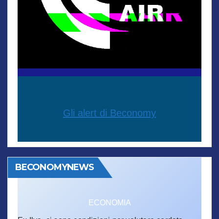
Gli alert di Beconomy
BECONOMYNEWS
ECONOMIA