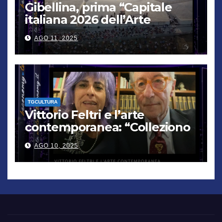
Gibellina, prima “Capitale
italiana 2026 dell’Arte
contemporanea”
AGO 11, 2025
TGCULTURA
Vittorio Feltri e l’arte
contemporanea: “Colleziono
De Chirico. Cattelan? Un
AGO 10, 2025
genio”