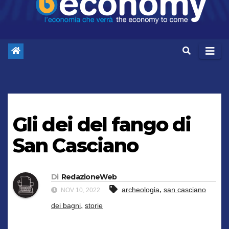
Gli dei del fango di
San Casciano
Di
RedazioneWeb
,
archeologia
san casciano
NOV 10, 2022
,
dei bagni
storie