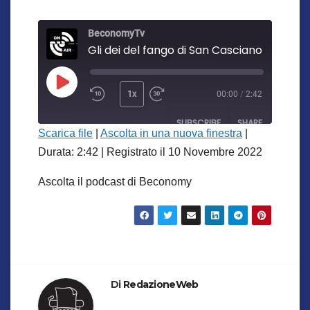
BeconomyTv
Gli dei del fango di San Casciano
Play
1x
00:00
/
2:42
Episode
SUBSCRIBE
SHARE
Scarica file
|
Ascolta in una nuova finestra
|
Durata: 2:42
SHARE
|
Registrato il 10 Novembre 2022
RSS FEED
Ascolta il podcast di Beconomy
LINK
EMBED
Di
RedazioneWeb