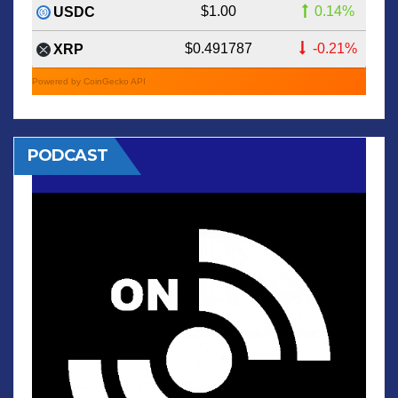
$1.00
0.14%
USDC
$0.491787
-0.21%
XRP
Powered by CoinGecko API
PODCAST