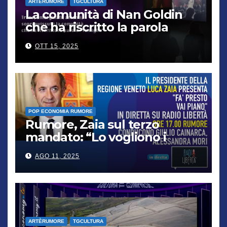
ARTÈRUMORE
TGCULTURA
La comunità di Nan Goldin
che ha riscritto la parola
“famiglia”
OTT 15, 2025
POP ECONOMIA RUMORE
Rumore, Zaia sul terzo
mandato: “Lo vogliono i
cittadini, chi non lo capisce
AGO 11, 2025
verrà punito”
ARTÈRUMORE
TGCULTURA