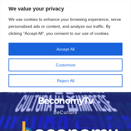
Vai
5 Agosto 2026
16:02
We value your privacy
al
We use cookies to enhance your browsing experience, serve
contenuto
personalized ads or content, and analyze our traffic. By
clicking "Accept All", you consent to our use of cookies.
Accept All
Customize
Reject All
BeconomyTv
BeCulture