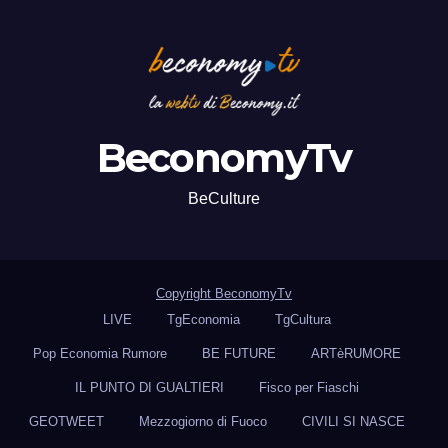
BeconomyTv
BeCulture
Copyright BeconomyTv
LIVE
TgEconomia
TgCultura
Pop Economia Rumore
BE FUTURE
ARTèRUMORE
IL PUNTO DI GUALTIERI
Fisco per Fiaschi
GEOTWEET
Mezzogiorno di Fuoco
CIVILI SI NASCE