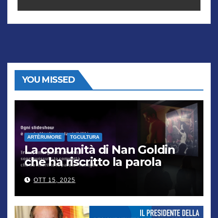
YOU MISSED
ARTÈRUMORE
TGCULTURA
La comunità di Nan Goldin
che ha riscritto la parola
“famiglia”
OTT 15, 2025