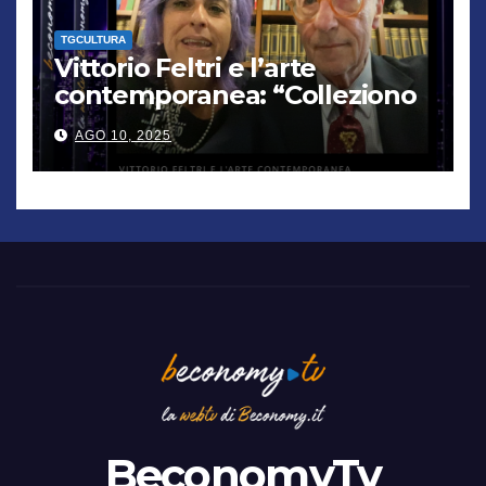
TGCULTURA
Vittorio Feltri e l’arte
contemporanea: “Colleziono
De Chirico. Cattelan? Un
AGO 10, 2025
genio”
BeconomyTv