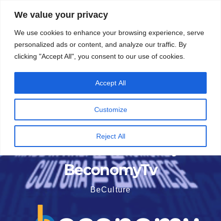
Vai
5 Agosto 2026
16:03
We value your privacy
al
We use cookies to enhance your browsing experience, serve
contenuto
personalized ads or content, and analyze our traffic. By
clicking "Accept All", you consent to our use of cookies.
Accept All
Customize
Reject All
BeconomyTv
BeCulture