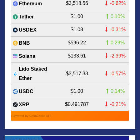
$3,518.56
-0.62%
Ethereum
$1.00
0.10%
Tether
$1.08
-0.31%
USDEX
$596.22
0.29%
BNB
$133.61
-2.39%
Solana
Lido Staked
$3,517.33
-0.57%
Ether
$1.00
0.14%
USDC
$0.491787
-0.21%
XRP
Powered by CoinGecko API