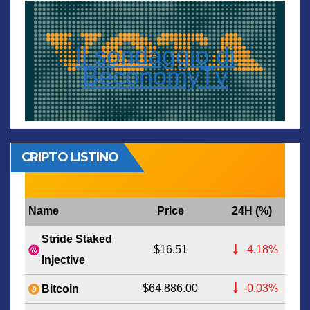
Il sondaggio di
BeconomyTv
CRIPTO LISTINO
Name
Price
24H (%)
Stride Staked
$16.51
-4.18%
Injective
$64,886.00
-0.03%
Bitcoin