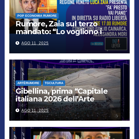
POP ECONOMIA RUMORE
Rumore, Zaia sul terzo
mandato: “Lo vogliono i
cittadini, chi non lo capisce
AGO 11, 2025
verrà punito”
ARTÈRUMORE
TGCULTURA
Gibellina, prima “Capitale
italiana 2026 dell’Arte
contemporanea”
AGO 11, 2025