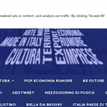
ized ads or content, and analyze our traffic. By clicking "Accept All",
TURA
POP ECONOMIA RUMORE
BE FUTURE
I
GEOTWEET
MEZZOGIORNO DI FUOCO
LISTINO
BELLA DA BROSKY
ITALIA PAESE DI 