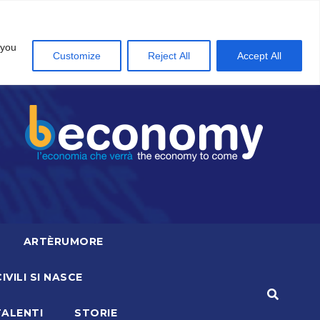
 you
Customize
Reject All
Accept All
ARTÈRUMORE
CIVILI SI NASCE
TALENTI
STORIE