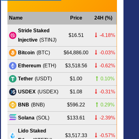
Name
Price
24H (%)
Stride Staked
$16.51
-4.18%
Injective
(STINJ)
$64,886.00
-0.03%
Bitcoin
(BTC)
$3,518.56
-0.62%
Ethereum
(ETH)
$1.00
0.10%
Tether
(USDT)
$1.08
-0.31%
USDEX
(USDEX)
$596.22
0.29%
BNB
(BNB)
$133.61
-2.39%
Solana
(SOL)
Lido Staked
$3,517.33
-0.57%