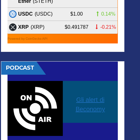
Ether
(STETH)
$1.00
0.14%
USDC
(USDC)
$0.491787
-0.21%
XRP
(XRP)
Powered by CoinGecko API
PODCAST
Gli alert di
Beconomy