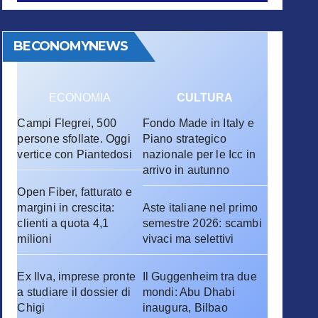
BECONOMYNEWS
ECONOMIA
CULTURA
Campi Flegrei, 500
Fondo Made in Italy e
persone sfollate. Oggi
Piano strategico
vertice con Piantedosi
nazionale per le Icc in
arrivo in autunno
Open Fiber, fatturato e
margini in crescita:
Aste italiane nel primo
clienti a quota 4,1
semestre 2026: scambi
milioni
vivaci ma selettivi
Ex Ilva, imprese pronte
Il Guggenheim tra due
a studiare il dossier di
mondi: Abu Dhabi
Chigi
inaugura, Bilbao