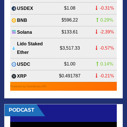
$1.08
-0.31%
USDEX
$596.22
0.29%
BNB
$133.61
-2.39%
Solana
Lido Staked
$3,517.33
-0.57%
Ether
$1.00
0.14%
USDC
$0.491787
-0.21%
XRP
Powered by CoinGecko API
PODCAST