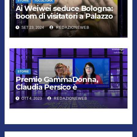
STORIE
TGCULTURA
Ai Weiwei seduce Bologna:
boom di visitatori a Palazzo
Fava per “Who am I?”
SET 23, 2024
REDAZIONEWEB
STORIE
Premio GammaDonna,
Claudia Persico è
l’imprenditrice dell’anno
OTT 4, 2023
REDAZIONEWEB