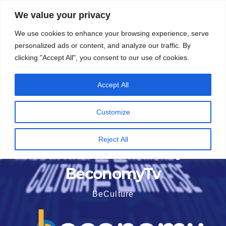
Vai
5 Agosto 2026
8:48
We value your privacy
al
We use cookies to enhance your browsing experience, serve
contenuto
personalized ads or content, and analyze our traffic. By
clicking "Accept All", you consent to our use of cookies.
Accept All
Customize
Reject All
BeconomyTv
BeCulture