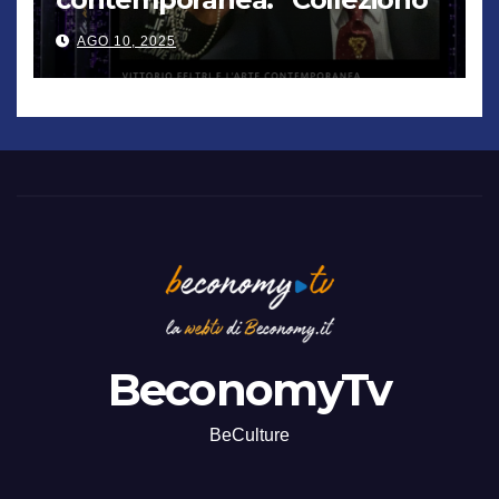
De Chirico. Cattelan? Un
AGO 10, 2025
genio”
BeconomyTv
BeCulture