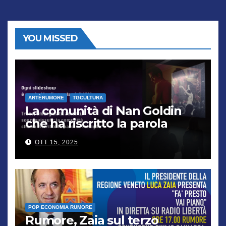
YOU MISSED
ARTÈRUMORE
TGCULTURA
La comunità di Nan Goldin
che ha riscritto la parola
“famiglia”
OTT 15, 2025
POP ECONOMIA RUMORE
Rumore, Zaia sul terzo