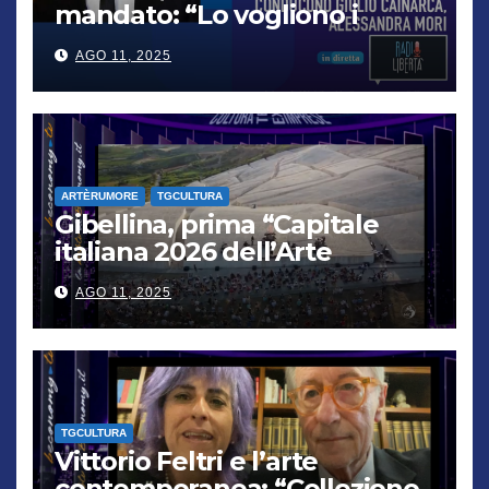
mandato: “Lo vogliono i
cittadini, chi non lo capisce
AGO 11, 2025
verrà punito”
ARTÈRUMORE
TGCULTURA
Gibellina, prima “Capitale
italiana 2026 dell’Arte
contemporanea”
AGO 11, 2025
TGCULTURA
Vittorio Feltri e l’arte
contemporanea: “Colleziono