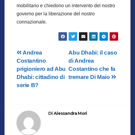
mobilitano e chiedono un intervento del nostro
governo per la liberazione del nostro
connazionale.
Navigazione
Andrea
Abu Dhabi: il caso
Costantino
di Andrea
articoli
prigioniero ad Abu
Costantino che fa
Dhabi: cittadino di
tremare Di Maio
serie B?
Di
Alessandra Mori