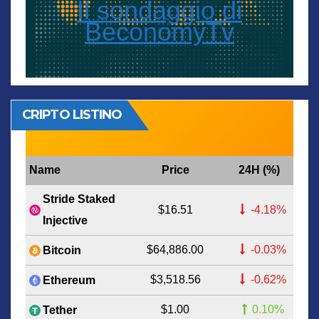
Il sondaggio di
BeconomyTv
CRIPTO LISTINO
Name
Price
24H (%)
Stride Staked
$16.51
-4.18%
Injective
$64,886.00
-0.03%
Bitcoin
$3,518.56
-0.62%
Ethereum
$1.00
0.10%
Tether