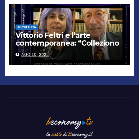
TGCULTURA
Vittorio Feltri e l’arte
contemporanea: “Colleziono
De Chirico. Cattelan? Un
AGO 10, 2025
genio”