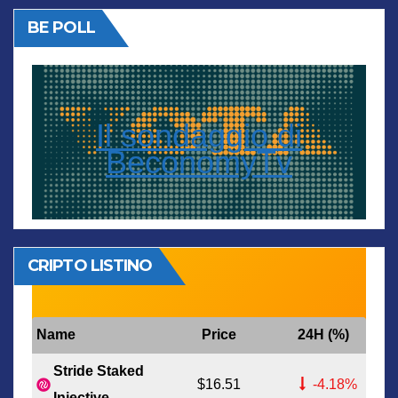
BE POLL
Il sondaggio di
BeconomyTv
CRIPTO LISTINO
Name
Price
24H (%)
Stride Staked
$16.51
-4.18%
Injective