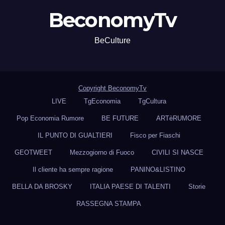
BeconomyTv
BeCulture
Copyright BeconomyTv
LIVE
TgEconomia
TgCultura
Pop Economia Rumore
BE FUTURE
ARTèRUMORE
IL PUNTO DI GUALTIERI
Fisco per Fiaschi
GEOTWEET
Mezzogiorno di Fuoco
CIVILI SI NASCE
Il cliente ha sempre ragione
PANINO&LISTINO
BELLA DA BROSKY
ITALIA PAESE DI TALENTI
Storie
RASSEGNA STAMPA