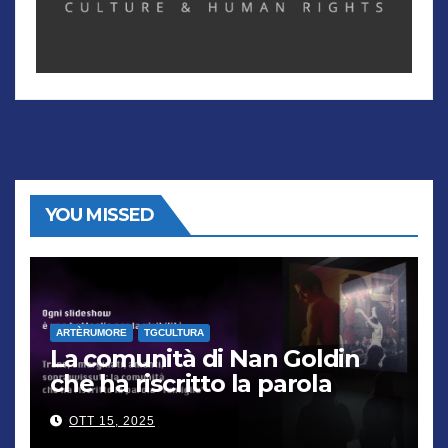
YOU MISSED
ARTÈRUMORE
TGCULTURA
La comunità di Nan Goldin
che ha riscritto la parola
“famiglia”
OTT 15, 2025