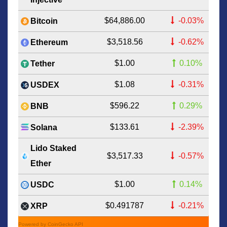
$64,886.00
-0.03%
Bitcoin
$3,518.56
-0.62%
Ethereum
$1.00
0.10%
Tether
$1.08
-0.31%
USDEX
$596.22
0.29%
BNB
$133.61
-2.39%
Solana
Lido Staked
$3,517.33
-0.57%
Ether
$1.00
0.14%
USDC
$0.491787
-0.21%
XRP
Powered by CoinGecko API