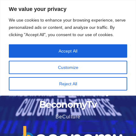
Vai
5 Agosto 2026
8:11
We value your privacy
al
We use cookies to enhance your browsing experience, serve
contenuto
personalized ads or content, and analyze our traffic. By
clicking "Accept All", you consent to our use of cookies.
Accept All
Customize
Reject All
BeconomyTv
BeCulture