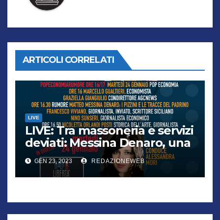
ARTICOLI CORRELATI
LIVE
LIVE: Tra massoneria e servizi
deviati: Messina Denaro, una
storia di sabotaggi
GEN 23, 2023
REDAZIONEWEB