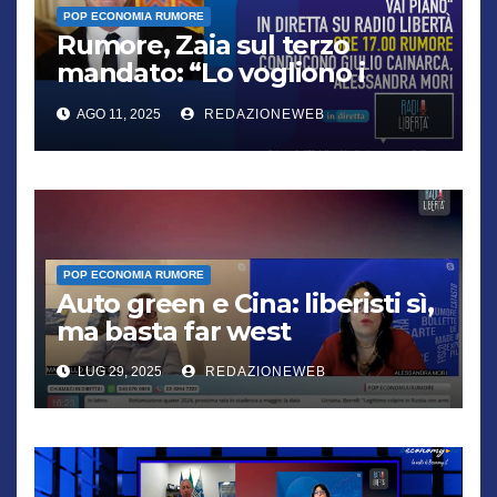
POP ECONOMIA RUMORE
Rumore, Zaia sul terzo
mandato: “Lo vogliono i
cittadini, chi non lo capisce
AGO 11, 2025
REDAZIONEWEB
verrà punito”
POP ECONOMIA RUMORE
Auto green e Cina: liberisti sì,
ma basta far west
LUG 29, 2025
REDAZIONEWEB