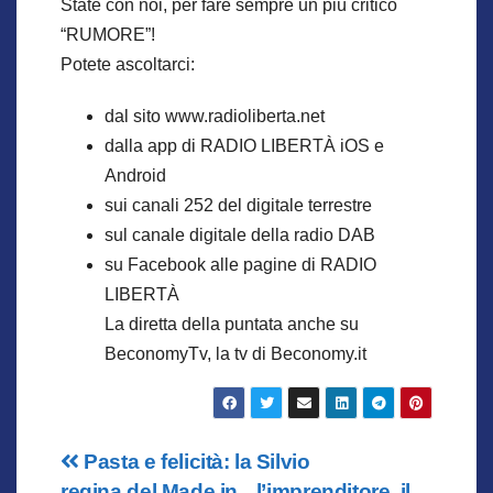
State con noi, per fare sempre un più critico
“RUMORE”!
Potete ascoltarci:
dal sito www.radioliberta.net
dalla app di RADIO LIBERTÀ iOS e
Android
sui canali 252 del digitale terrestre
sul canale digitale della radio DAB
su Facebook alle pagine di RADIO
LIBERTÀ
La diretta della puntata anche su
BeconomyTv, la tv di Beconomy.it
Navigazione
Pasta e felicità: la
Silvio
regina del Made in
l’imprenditore, il