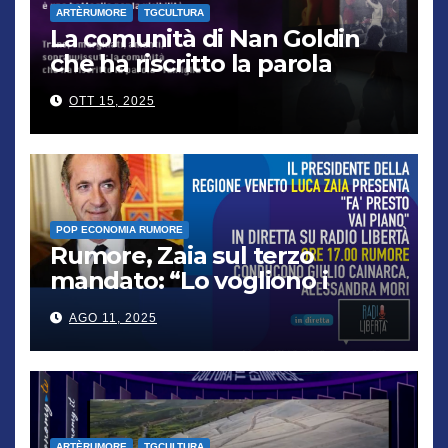
ARTÈRUMORE
TGCULTURA
La comunità di Nan Goldin
che ha riscritto la parola
“famiglia”
OTT 15, 2025
POP ECONOMIA RUMORE
Rumore, Zaia sul terzo
mandato: “Lo vogliono i
cittadini, chi non lo capisce
AGO 11, 2025
verrà punito”
ARTÈRUMORE
TGCULTURA