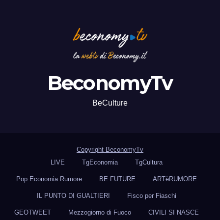
BeconomyTv
BeCulture
Copyright BeconomyTv
LIVE
TgEconomia
TgCultura
Pop Economia Rumore
BE FUTURE
ARTèRUMORE
IL PUNTO DI GUALTIERI
Fisco per Fiaschi
GEOTWEET
Mezzogiorno di Fuoco
CIVILI SI NASCE