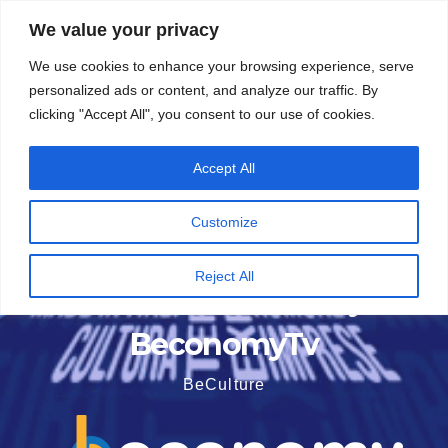
Vai
5 Agosto 2026
15:13
We value your privacy
al
We use cookies to enhance your browsing experience, serve
contenuto
personalized ads or content, and analyze our traffic. By
clicking "Accept All", you consent to our use of cookies.
Accept All
Customize
Reject All
BeconomyTv
BeCulture