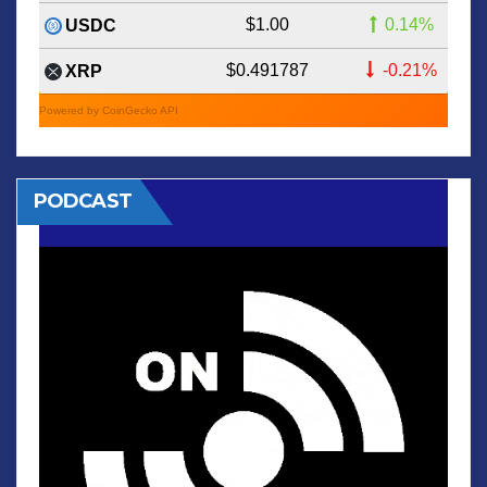
$1.00
0.14%
USDC
$0.491787
-0.21%
XRP
Powered by CoinGecko API
PODCAST