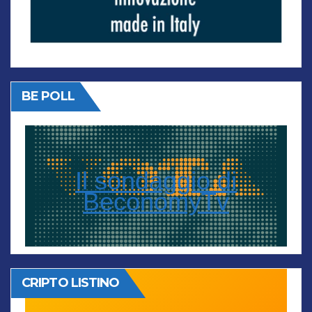
BE POLL
Il sondaggio di
BeconomyTv
CRIPTO LISTINO