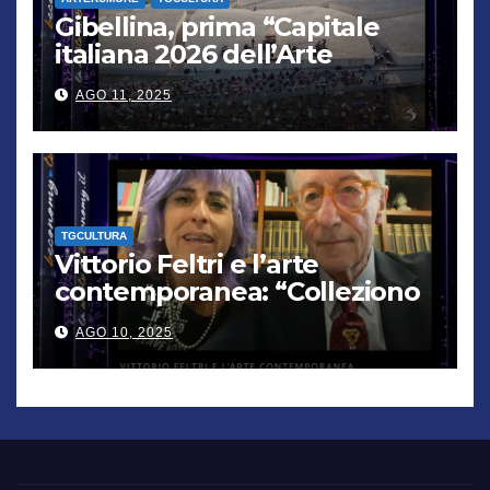
Gibellina, prima “Capitale
italiana 2026 dell’Arte
contemporanea”
AGO 11, 2025
TGCULTURA
Vittorio Feltri e l’arte
contemporanea: “Colleziono
De Chirico. Cattelan? Un
AGO 10, 2025
genio”