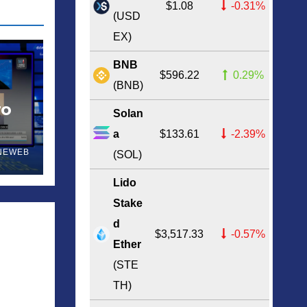
$1.08
-0.31%
(USD
EX)
BNB
$596.22
0.29%
(BNB)
ro
Solan
a
$133.61
-2.39%
nte
NEWEB
(SOL)
Lido
Stake
d
$3,517.33
-0.57%
Ether
(STE
TH)