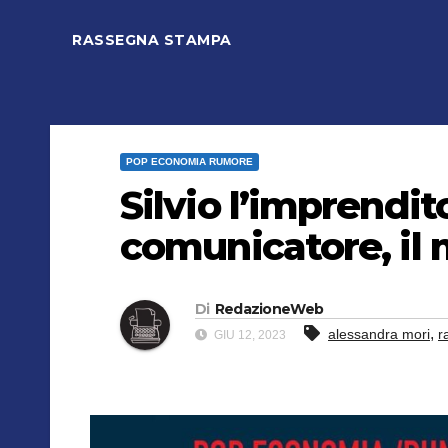
RASSEGNA STAMPA
POP ECONOMIA RUMORE
Silvio l’imprenditor
comunicatore, il
Di
RedazioneWeb
,
alessandra mori
r
GIU 12, 2023