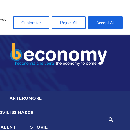
 you
Customize
Reject All
Accept All
ARTÈRUMORE
CIVILI SI NASCE
TALENTI
STORIE