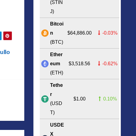
(STIN
J)
Bitcoi
n
$64,886.00
-0.03%
(BTC)
sullo
Ether
eum
$3,518.56
-0.62%
(ETH)
Tethe
r
$1.00
0.10%
(USD
T)
USDE
X