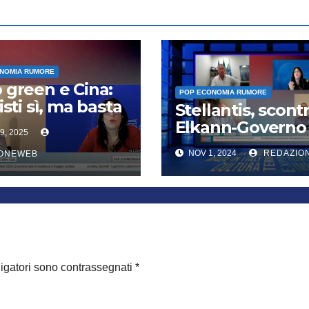
NOMIA RUMORE
 green e Cina:
POP ECONOMIA RUMORE
isti sì, ma basta
Stellantis, scont
west
Elkann-Governo
9, 2025
mentre Piedimo
NOV 1, 2024
REDAZIO
IONEWEB
trema
ligatori sono contrassegnati
*