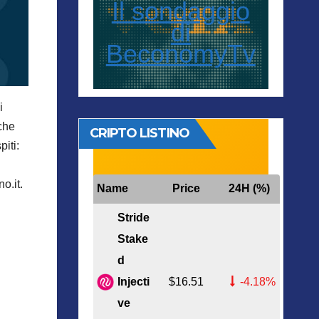
Il sondaggio
di
BeconomyTv
i
 che
CRIPTO LISTINO
iti:
o.it.
Name
Price
24H (%)
Stride
Stake
d
Injecti
$16.51
-4.18%
ve