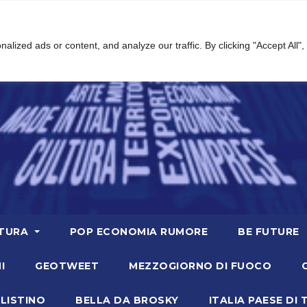
ized ads or content, and analyze our traffic. By clicking "Accept All",
TURA
POP ECONOMIA RUMORE
BE FUTURE
I
GEOTWEET
MEZZOGIORNO DI FUOCO
LISTINO
BELLA DA BROSKY
ITALIA PAESE DI 