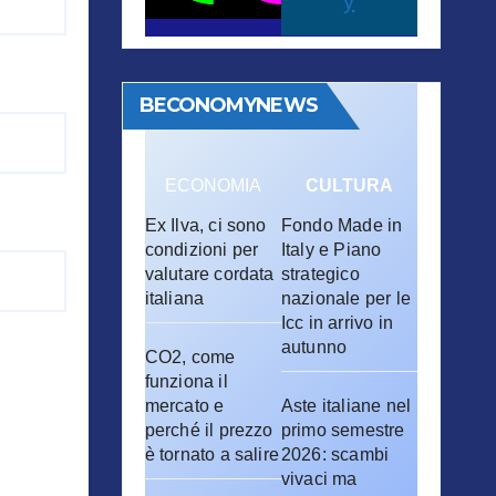
y
BECONOMYNEWS
ECONOMIA
CULTURA
Ex Ilva, ci sono
Fondo Made in
condizioni per
Italy e Piano
valutare cordata
strategico
italiana
nazionale per le
Icc in arrivo in
autunno
CO2, come
funziona il
mercato e
Aste italiane nel
perché il prezzo
primo semestre
è tornato a salire
2026: scambi
vivaci ma