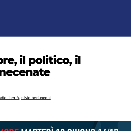
e, il politico, il
 mecenate
,
adio libertà
silvio berlusconi