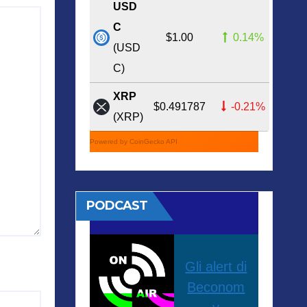
USD
C
$1.00
0.14%
(USD
C)
XRP
$0.491787
-0.21%
(XRP)
Powered by CoinGecko API
PODCAST
Gli alert di
Beconom