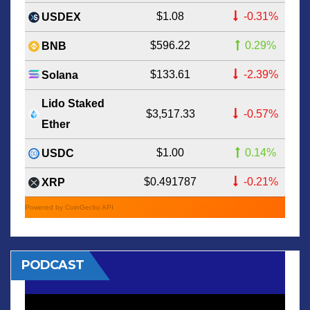
$1.08
-0.31%
USDEX
$596.22
0.29%
BNB
$133.61
-2.39%
Solana
Lido Staked
$3,517.33
-0.57%
Ether
$1.00
0.14%
USDC
$0.491787
-0.21%
XRP
Powered by CoinGecko API
PODCAST