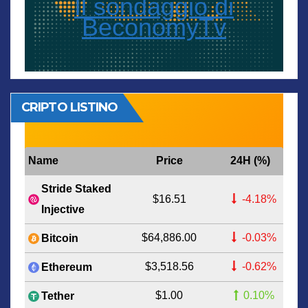
Il sondaggio di
BeconomyTv
CRIPTO LISTINO
Name
Price
24H (%)
Stride Staked
$16.51
-4.18%
Injective
$64,886.00
-0.03%
Bitcoin
$3,518.56
-0.62%
Ethereum
$1.00
0.10%
Tether