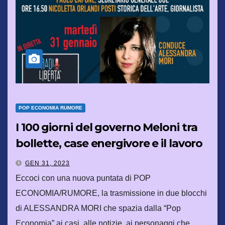
POP ECONOMIA RUMORE
I 100 giorni del governo Meloni tra
bollette, case energivore e il lavoro
che non c’è
GEN 31, 2023
Eccoci con una nuova puntata di POP
ECONOMIA/RUMORE, la trasmissione in due blocchi
di ALESSANDRA MORI che spazia dalla “Pop
Economia” ai casi, alle notizie, ai personaggi che