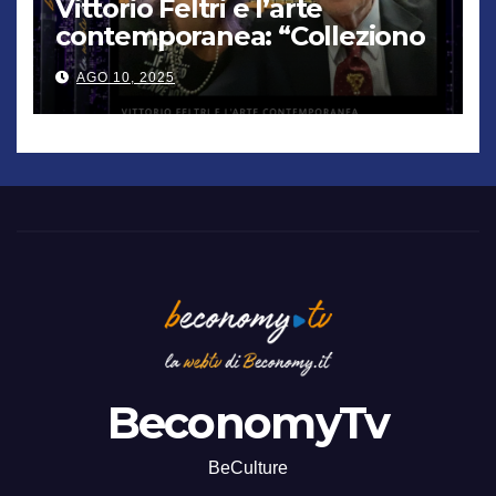
Vittorio Feltri e l’arte
contemporanea: “Colleziono
De Chirico. Cattelan? Un
AGO 10, 2025
genio”
BeconomyTv
BeCulture