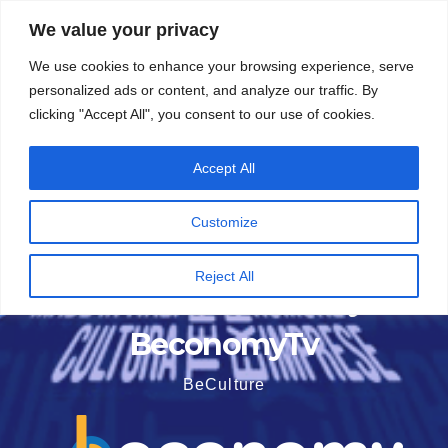
Vai
5 Agosto 2026
15:50
We value your privacy
al
We use cookies to enhance your browsing experience, serve
contenuto
personalized ads or content, and analyze our traffic. By
clicking "Accept All", you consent to our use of cookies.
Accept All
Customize
Reject All
BeconomyTv
BeCulture