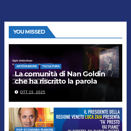
YOU MISSED
ARTÈRUMORE
TGCULTURA
La comunità di Nan Goldin
che ha riscritto la parola
“famiglia”
OTT 15, 2025
POP ECONOMIA RUMORE