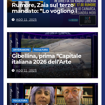
Rumore, Zaia sul terzo
mandato: “Lo vogliono i
cittadini, chi non lo capisce
AGO 11, 2025
verrà punito”
ARTÈRUMORE
TGCULTURA
Gibellina, prima “Capitale
italiana 2026 dell’Arte
contemporanea”
AGO 11, 2025
TGCULTURA