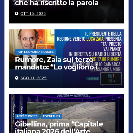
che ha riscritto la parola
“famiglia”
OTT 15, 2025
POP ECONOMIA RUMORE
Rumore, Zaia sul terzo
mandato: “Lo vogliono i
cittadini, chi non lo capisce
AGO 11, 2025
verrà punito”
ARTÈRUMORE
TGCULTURA
Gibellina, prima “Capitale
italiana 2026 dell’Arte