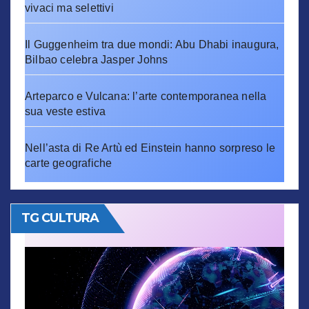
vivaci ma selettivi
Il Guggenheim tra due mondi: Abu Dhabi inaugura,
Bilbao celebra Jasper Johns
Arteparco e Vulcana: l’arte contemporanea nella
sua veste estiva
Nell’asta di Re Artù ed Einstein hanno sorpreso le
carte geografiche
TG CULTURA