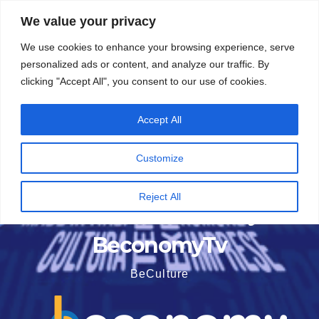
Vai
5 Agosto 2026
18:28
We value your privacy
al
We use cookies to enhance your browsing experience, serve
contenuto
personalized ads or content, and analyze our traffic. By
clicking "Accept All", you consent to our use of cookies.
Accept All
Customize
Reject All
BeconomyTv
BeCulture