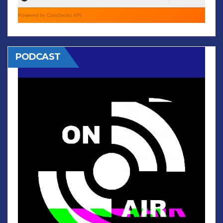
Powered by CoinGecko API
PODCAST