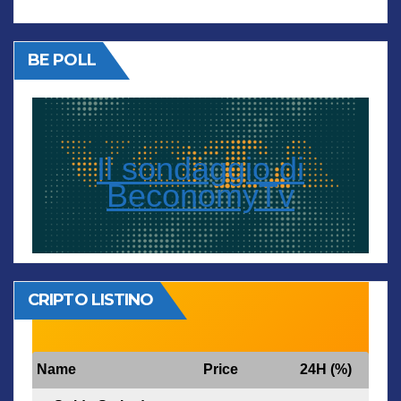
BE POLL
Il sondaggio di
BeconomyTv
CRIPTO LISTINO
Name
Price
24H (%)