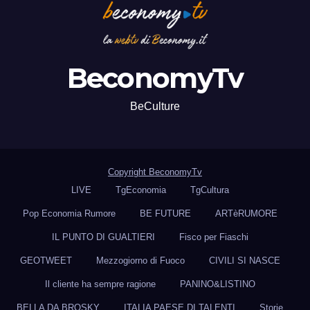
BeconomyTv
BeCulture
Copyright BeconomyTv
LIVE
TgEconomia
TgCultura
Pop Economia Rumore
BE FUTURE
ARTèRUMORE
IL PUNTO DI GUALTIERI
Fisco per Fiaschi
GEOTWEET
Mezzogiorno di Fuoco
CIVILI SI NASCE
Il cliente ha sempre ragione
PANINO&LISTINO
BELLA DA BROSKY
ITALIA PAESE DI TALENTI
Storie