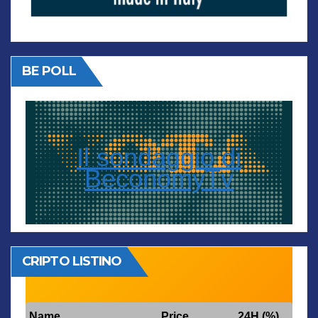
BE POLL
Il sondaggio di
BeconomyTv
CRIPTO LISTINO
Name
Price
24H (%)