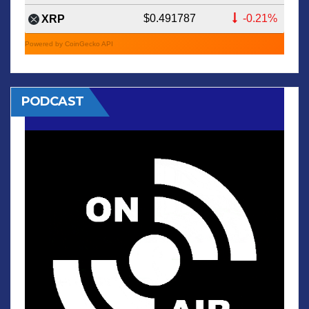
$0.491787
-0.21%
XRP
Powered by CoinGecko API
PODCAST