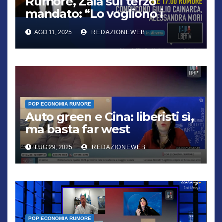
Rumore, Zaia sul terzo
mandato: “Lo vogliono i
cittadini, chi non lo capisce
AGO 11, 2025
REDAZIONEWEB
verrà punito”
POP ECONOMIA RUMORE
Auto green e Cina: liberisti sì,
ma basta far west
LUG 29, 2025
REDAZIONEWEB
POP ECONOMIA RUMORE