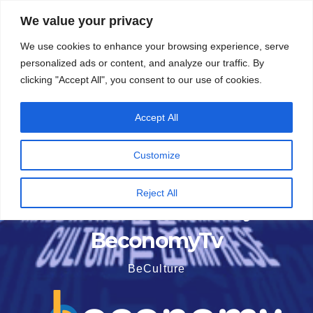
Vai
5 Agosto 2026
21:48
We value your privacy
al
We use cookies to enhance your browsing experience, serve
contenuto
personalized ads or content, and analyze our traffic. By
clicking "Accept All", you consent to our use of cookies.
Accept All
Customize
Reject All
BeconomyTv
BeCulture