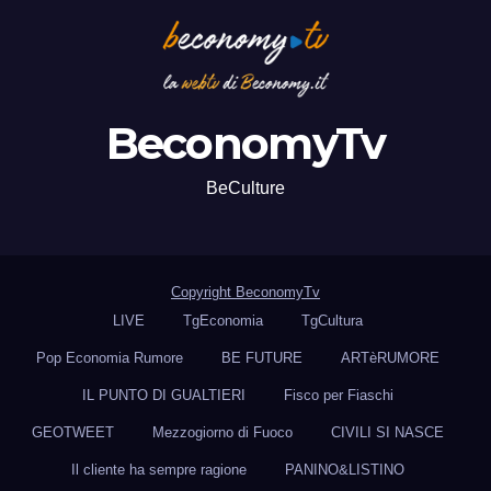
BeconomyTv
BeCulture
Copyright BeconomyTv
LIVE
TgEconomia
TgCultura
Pop Economia Rumore
BE FUTURE
ARTèRUMORE
IL PUNTO DI GUALTIERI
Fisco per Fiaschi
GEOTWEET
Mezzogiorno di Fuoco
CIVILI SI NASCE
Il cliente ha sempre ragione
PANINO&LISTINO