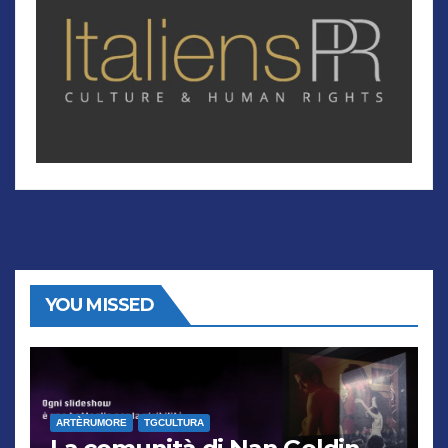
YOU MISSED
ARTÈRUMORE
TGCULTURA