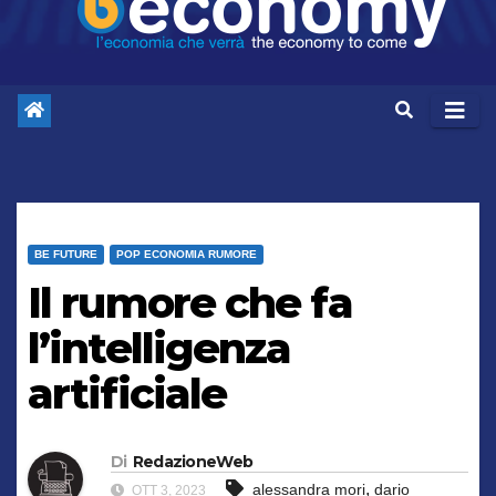
BE FUTURE
POP ECONOMIA RUMORE
Il rumore che fa
l’intelligenza
artificiale
Di
RedazioneWeb
,
alessandra mori
dario
OTT 3, 2023