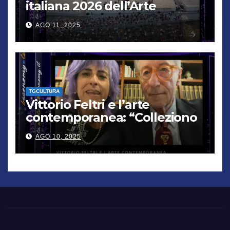
italiana 2026 dell’Arte
contemporanea”
AGO 11, 2025
TGCULTURA
Vittorio Feltri e l’arte
contemporanea: “Colleziono
De Chirico. Cattelan? Un
AGO 10, 2025
genio”