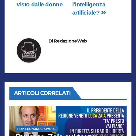
visto dalle donne
l’Intelligenza
artificiale?
Di
RedazioneWeb
ARTICOLI CORRELATI
POP ECONOMIA RUMORE