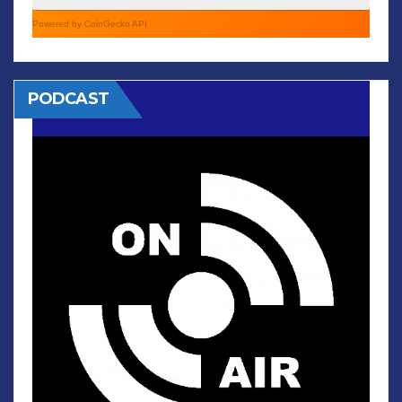
Powered by CoinGecko API
PODCAST