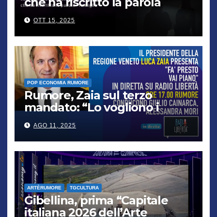
che ha riscritto la parola
“famiglia”
OTT 15, 2025
POP ECONOMIA RUMORE
Rumore, Zaia sul terzo
mandato: “Lo vogliono i
cittadini, chi non lo capisce
AGO 11, 2025
verrà punito”
ARTÈRUMORE
TGCULTURA
Gibellina, prima “Capitale
italiana 2026 dell’Arte