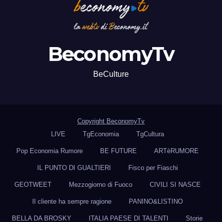
BeconomyTv
BeCulture
Copyright BeconomyTv
LIVE
TgEconomia
TgCultura
Pop Economia Rumore
BE FUTURE
ARTèRUMORE
IL PUNTO DI GUALTIERI
Fisco per Fiaschi
GEOTWEET
Mezzogiorno di Fuoco
CIVILI SI NASCE
Il cliente ha sempre ragione
PANINO&LISTINO
BELLA DA BROSKY
ITALIA PAESE DI TALENTI
Storie