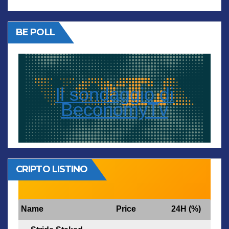
BE POLL
Il sondaggio di
BeconomyTv
CRIPTO LISTINO
Name
Price
24H (%)