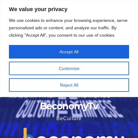
Vai
5 Agosto 2026
19:47
We value your privacy
al
We use cookies to enhance your browsing experience, serve
contenuto
personalized ads or content, and analyze our traffic. By
clicking "Accept All", you consent to our use of cookies.
Accept All
Customize
Reject All
BeconomyTv
BeCulture