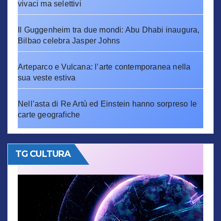
vivaci ma selettivi
Il Guggenheim tra due mondi: Abu Dhabi inaugura,
Bilbao celebra Jasper Johns
Arteparco e Vulcana: l’arte contemporanea nella
sua veste estiva
Nell’asta di Re Artù ed Einstein hanno sorpreso le
carte geografiche
TG CULTURA