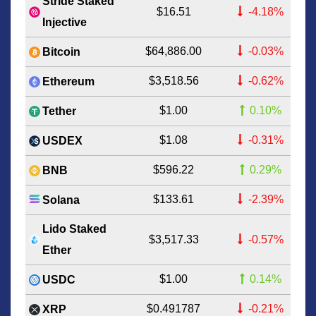
Stride Staked
$16.51
-4.18%
Injective
$64,886.00
-0.03%
Bitcoin
$3,518.56
-0.62%
Ethereum
$1.00
0.10%
Tether
$1.08
-0.31%
USDEX
$596.22
0.29%
BNB
$133.61
-2.39%
Solana
Lido Staked
$3,517.33
-0.57%
Ether
$1.00
0.14%
USDC
$0.491787
-0.21%
XRP