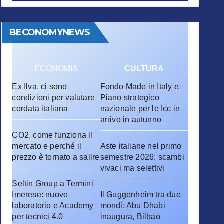
BECONOMYNEWS
ECONOMIA
CULTURA
Ex Ilva, ci sono
Fondo Made in Italy e
condizioni per valutare
Piano strategico
cordata italiana
nazionale per le Icc in
arrivo in autunno
CO2, come funziona il
mercato e perché il
Aste italiane nel primo
prezzo è tornato a salire
semestre 2026: scambi
vivaci ma selettivi
Seltin Group a Termini
Imerese: nuovo
Il Guggenheim tra due
laboratorio e Academy
mondi: Abu Dhabi
per tecnici 4.0
inaugura, Bilbao