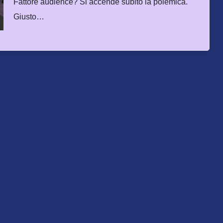
Fattore audience? Si accende subito la polemica.
Giusto…