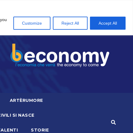
 you
Customize
Reject All
Accept All
ARTÈRUMORE
CIVILI SI NASCE
TALENTI
STORIE