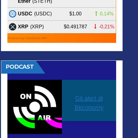
Ether
(STETH)
$1.00
0.14%
USDC
(USDC)
$0.491787
-0.21%
XRP
(XRP)
Powered by CoinGecko API
PODCAST
Gli alert di
Beconomy