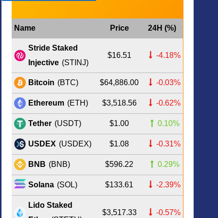
Name
Price
24H (%)
Stride Staked
$16.51
-4.18%
Injective
(STINJ)
$64,886.00
-0.03%
Bitcoin
(BTC)
$3,518.56
-0.62%
Ethereum
(ETH)
$1.00
0.10%
Tether
(USDT)
$1.08
-0.31%
USDEX
(USDEX)
$596.22
0.29%
BNB
(BNB)
$133.61
-2.39%
Solana
(SOL)
Lido Staked
$3,517.33
-0.57%