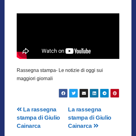
Rassegna stampa- Le notizie di oggi sui
maggiori giornali
Navigazione
La rassegna
La rassegna
stampa di Giulio
stampa di Giulio
articoli
Cainarca
Cainarca