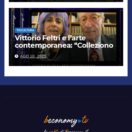
TGCULTURA
Vittorio Feltri e l’arte
contemporanea: “Colleziono
De Chirico. Cattelan? Un
AGO 10, 2025
genio”