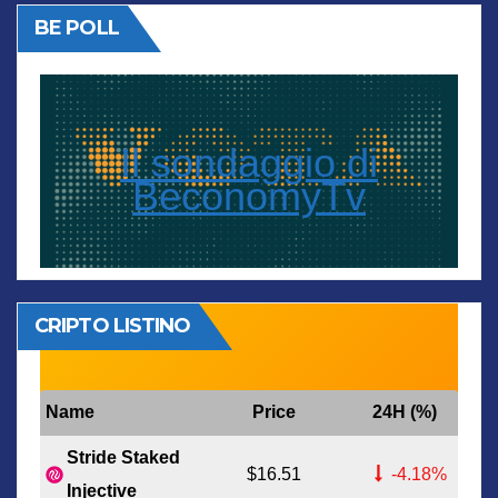
BE POLL
Il sondaggio di
BeconomyTv
CRIPTO LISTINO
Name
Price
24H (%)
Stride Staked
$16.51
-4.18%
Injective