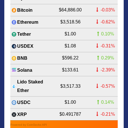
$64,886.00
-0.03%
Bitcoin
$3,518.56
-0.62%
Ethereum
$1.00
0.10%
Tether
$1.08
-0.31%
USDEX
$596.22
0.29%
BNB
$133.61
-2.39%
Solana
Lido Staked
$3,517.33
-0.57%
Ether
$1.00
0.14%
USDC
$0.491787
-0.21%
XRP
Powered by CoinGecko API