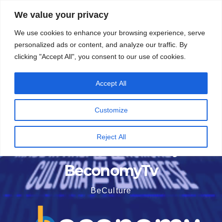
Vai
5 Agosto 2026
16:03
We value your privacy
al
We use cookies to enhance your browsing experience, serve
contenuto
personalized ads or content, and analyze our traffic. By
clicking "Accept All", you consent to our use of cookies.
Accept All
Customize
Reject All
BeconomyTv
BeCulture