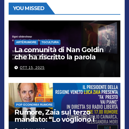
YOU MISSED
ARTÈRUMORE
TGCULTURA
La comunità di Nan Goldin
che ha riscritto la parola
“famiglia”
OTT 15, 2025
POP ECONOMIA RUMORE
Rumore, Zaia sul terzo
mandato: “Lo vogliono i
cittadini, chi non lo capisce