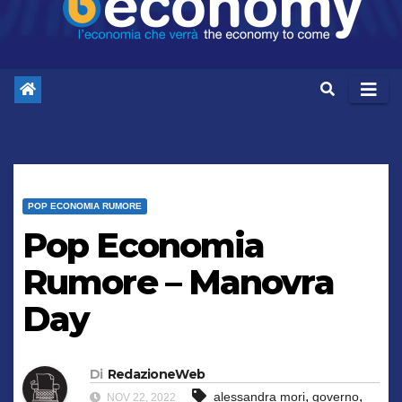
POP ECONOMIA RUMORE
Pop Economia
Rumore – Manovra
Day
Di
RedazioneWeb
,
,
alessandra mori
governo
NOV 22, 2022