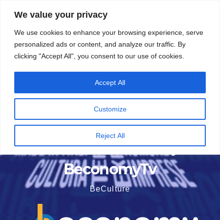
Vai
5 Agosto 2026
6:11
We value your privacy
al
We use cookies to enhance your browsing experience, serve
contenuto
personalized ads or content, and analyze our traffic. By
clicking "Accept All", you consent to our use of cookies.
Accept All
Customize
Reject All
BeconomyTv
BeCulture