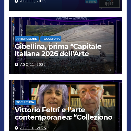
AGO 11, 2025
verrà punito”
ARTÈRUMORE
TGCULTURA
Gibellina, prima “Capitale
italiana 2026 dell’Arte
contemporanea”
AGO 11, 2025
TGCULTURA
Vittorio Feltri e l’arte
contemporanea: “Colleziono
De Chirico. Cattelan? Un
AGO 10, 2025