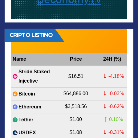
CRIPTO LISTINO
Name
Price
24H (%)
Stride Staked
$16.51
-4.18%
Injective
$64,886.00
-0.03%
Bitcoin
$3,518.56
-0.62%
Ethereum
$1.00
0.10%
Tether
$1.08
-0.31%
USDEX