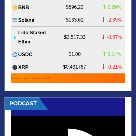
$596.22
0.29%
BNB
$133.61
-2.39%
Solana
Lido Staked
$3,517.33
-0.57%
Ether
$1.00
0.14%
USDC
$0.491787
-0.21%
XRP
Powered by CoinGecko API
PODCAST