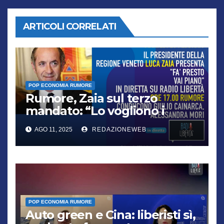
ARTICOLI CORRELATI
POP ECONOMIA RUMORE
Rumore, Zaia sul terzo
mandato: “Lo vogliono i
cittadini, chi non lo capisce
AGO 11, 2025
REDAZIONEWEB
verrà punito”
POP ECONOMIA RUMORE
Auto green e Cina: liberisti sì,