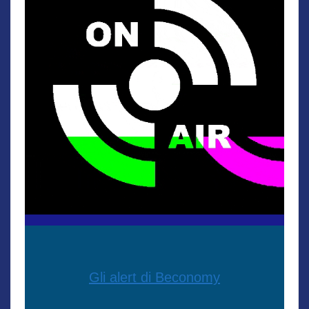
Gli alert di Beconomy