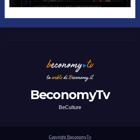
genio”
BeconomyTv
BeCulture
Copyright BeconomyTv