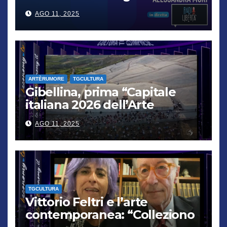
cittadini, chi non lo capisce
AGO 11, 2025
verrà punito”
ARTÈRUMORE
TGCULTURA
Gibellina, prima “Capitale
italiana 2026 dell’Arte
contemporanea”
AGO 11, 2025
TGCULTURA
Vittorio Feltri e l’arte
contemporanea: “Colleziono