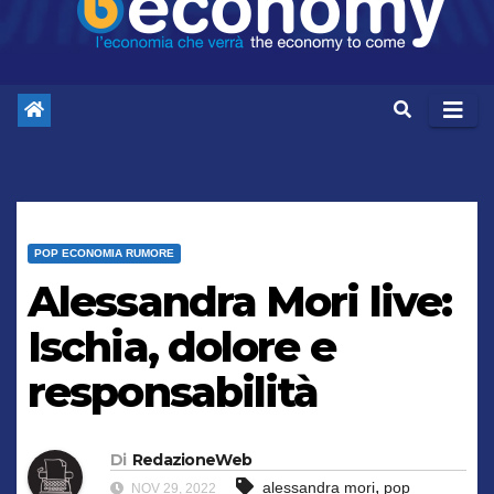
POP ECONOMIA RUMORE
Alessandra Mori live:
Ischia, dolore e
responsabilità
Di
RedazioneWeb
,
alessandra mori
pop
NOV 29, 2022