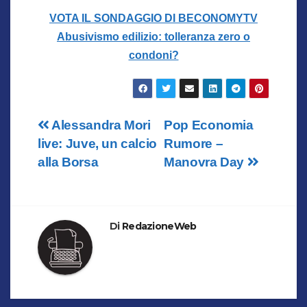
VOTA IL SONDAGGIO DI BECONOMYTV
Abusivismo edilizio: tolleranza zero o
condoni?
Navigazione
Alessandra Mori
Pop Economia
live: Juve, un calcio
Rumore –
articoli
alla Borsa
Manovra Day
Di
RedazioneWeb