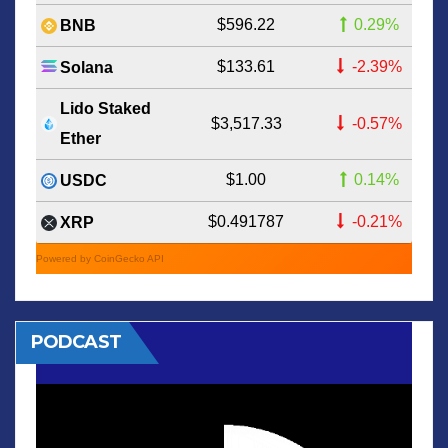
$596.22
0.29%
BNB
$133.61
-2.39%
Solana
Lido Staked
$3,517.33
-0.57%
Ether
$1.00
0.14%
USDC
$0.491787
-0.21%
XRP
Powered by CoinGecko API
PODCAST