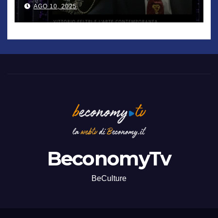
De Chirico. Cattelan? Un
AGO 10, 2025
genio”
BeconomyTv
BeCulture