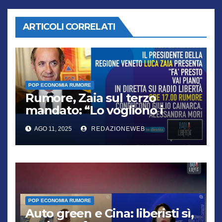
ARTICOLI CORRELATI
POP ECONOMIA RUMORE
Rumore, Zaia sul terzo
mandato: “Lo vogliono i
cittadini, chi non lo capisce
AGO 11, 2025
REDAZIONEWEB
verrà punito”
POP ECONOMIA RUMORE
Auto green e Cina: liberisti sì,