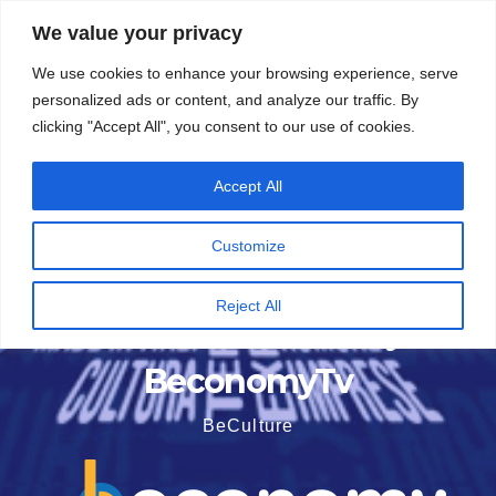
Vai
5 Agosto 2026
16:02
We value your privacy
al
We use cookies to enhance your browsing experience, serve
contenuto
personalized ads or content, and analyze our traffic. By
clicking "Accept All", you consent to our use of cookies.
Accept All
Customize
Reject All
BeconomyTv
BeCulture