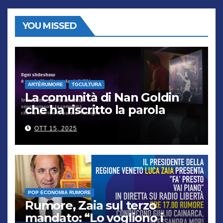
YOU MISSED
ARTÈRUMORE
TGCULTURA
La comunità di Nan Goldin
che ha riscritto la parola
“famiglia”
OTT 15, 2025
POP ECONOMIA RUMORE
Rumore, Zaia sul terzo
mandato: “Lo vogliono i