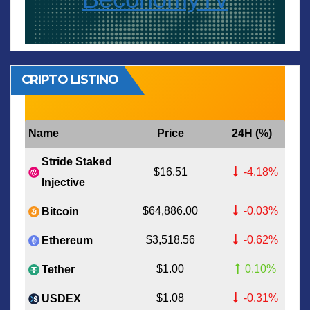
CRIPTO LISTINO
Name
Price
24H (%)
Stride Staked
$16.51
-4.18%
Injective
$64,886.00
-0.03%
Bitcoin
$3,518.56
-0.62%
Ethereum
$1.00
0.10%
Tether
$1.08
-0.31%
USDEX