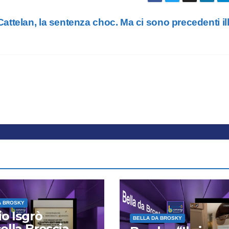
ttelan, la sentenza choc. Ma ci sono precedenti ill
A BROSKY
io Isgrò
BELLA DA BROSKY
ella Brescia.