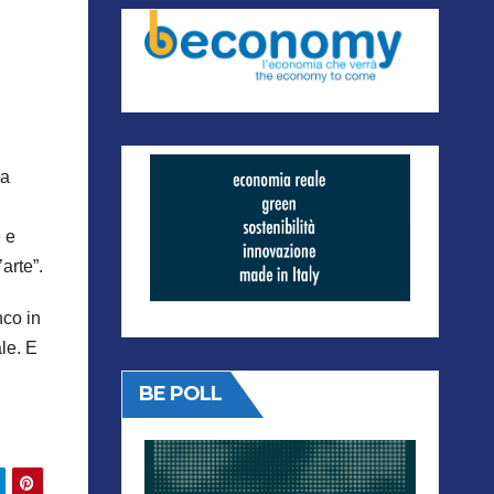
 a
 e
arte”.
nco in
le. E
BE POLL