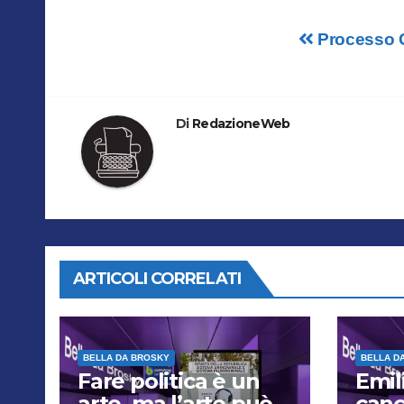
Navigazione
Processo Ca
articoli
Di
RedazioneWeb
ARTICOLI CORRELATI
BELLA DA BROSKY
BELLA D
Fare politica è un
Emil
arte, ma l’arte può
canc