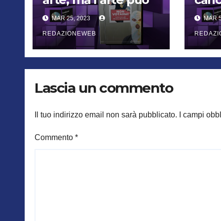
essere politica?
Bros
MAR 25, 2023
MAR 5
mor
REDAZIONEWEB
REDAZ
Lascia un commento
Il tuo indirizzo email non sarà pubblicato.
I campi obb
Commento
*