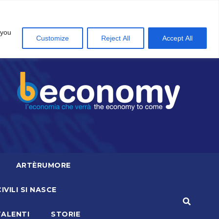
 you
Customize
Reject All
Accept All
ARTÈRUMORE
CIVILI SI NASCE
TALENTI
STORIE