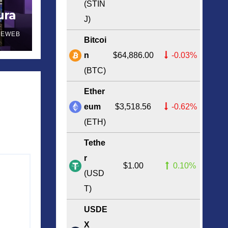
(STIN
ura
J)
NEWEB
Bitcoi
n
$64,886.00
-0.03%
(BTC)
Ether
eum
$3,518.56
-0.62%
(ETH)
Tethe
r
$1.00
0.10%
(USD
T)
USDE
X