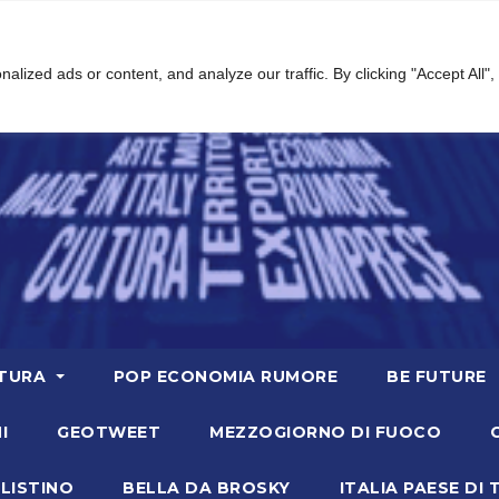
ized ads or content, and analyze our traffic. By clicking "Accept All",
TURA
POP ECONOMIA RUMORE
BE FUTURE
I
GEOTWEET
MEZZOGIORNO DI FUOCO
LISTINO
BELLA DA BROSKY
ITALIA PAESE DI 