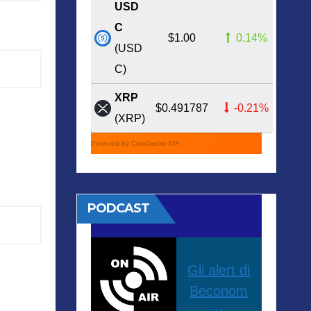
USD
C
$1.00
0.14%
(USD
C)
XRP
$0.491787
-0.21%
(XRP)
Powered by CoinGecko API
PODCAST
Gli alert di
Beconom