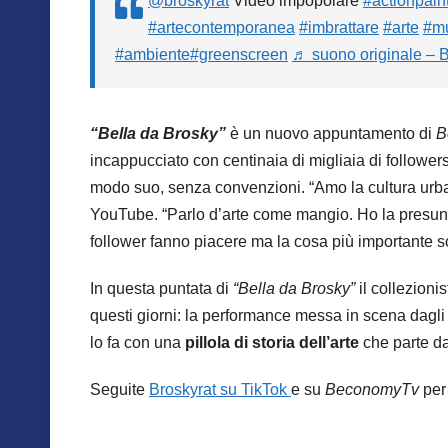
@broskyrat
Video impopolare
#actionpain
#artecontemporanea
#imbrattare
#arte
#m
#ambiente
#greenscreen
♬ suono originale – B
“Bella da Brosky”
è un nuovo appuntamento di
B
incappucciato con centinaia di migliaia di followers 
modo suo, senza convenzioni. “Amo la cultura urban
YouTube. “Parlo d’arte come mangio. Ho la presunzio
follower fanno piacere ma la cosa più importante so
In questa puntata di
“Bella da Brosky”
il collezion
questi giorni: la performance messa in scena dagli a
lo fa con una
pillola di storia dell’arte
che parte da
Seguite
Broskyrat su TikTok
e su
BeconomyTv
per