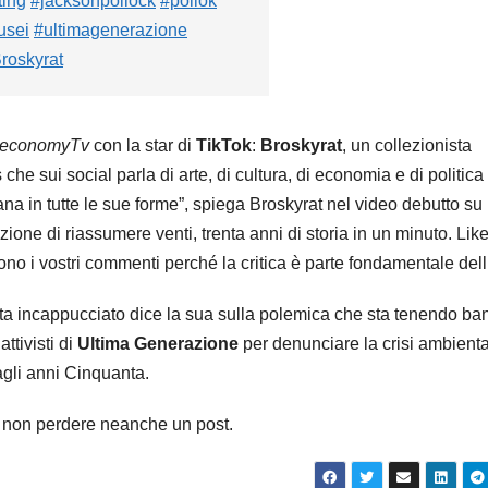
ting
#jacksonpollock
#pollok
usei
#ultimagenerazione
roskyrat
economyTv
con la star di
TikTok
:
Broskyrat
, un collezionista
che sui social parla di arte, di cultura, di economia e di politica
a in tutte le sue forme”, spiega Broskyrat nel video debutto su
ne di riassumere venti, trenta anni di storia in un minuto. Like
no i vostri commenti perché la critica è parte fondamentale dell’
ista incappucciato dice la sua sulla polemica che sta tenendo ba
ttivisti di
Ultima Generazione
per denunciare la crisi ambienta
gli anni Cinquanta.
 non perdere neanche un post.