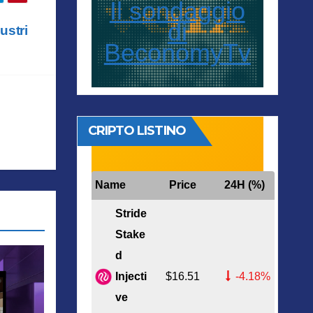
Il sondaggio
di
ustri
BeconomyTv
CRIPTO LISTINO
Name
Price
24H (%)
Stride
Stake
d
Injecti
$16.51
-4.18%
ve