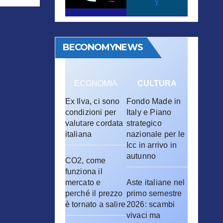
y
BECONOMYNEWS
ECONOMIA
CULTURA
Ex Ilva, ci sono
Fondo Made in
condizioni per
Italy e Piano
valutare cordata
strategico
italiana
nazionale per le
Icc in arrivo in
autunno
CO2, come
funziona il
mercato e
Aste italiane nel
perché il prezzo
primo semestre
è tornato a salire
2026: scambi
vivaci ma