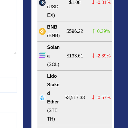
$1.08
-0.31%
(USD
EX)
BNB
$596.22
0.29%
(BNB)
Solan
a
$133.61
-2.39%
(SOL)
Lido
Stake
d
$3,517.33
-0.57%
Ether
(STE
TH)