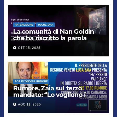
ARTÈRUMORE
TGCULTURA
La comunità di Nan Goldin
che ha riscritto la parola
“famiglia”
OTT 15, 2025
POP ECONOMIA RUMORE
Rumore, Zaia sul terzo
mandato: “Lo vogliono i
cittadini, chi non lo capisce
AGO 11, 2025
verrà punito”