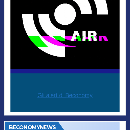
Gli alert di Beconomy
BECONOMYNEWS