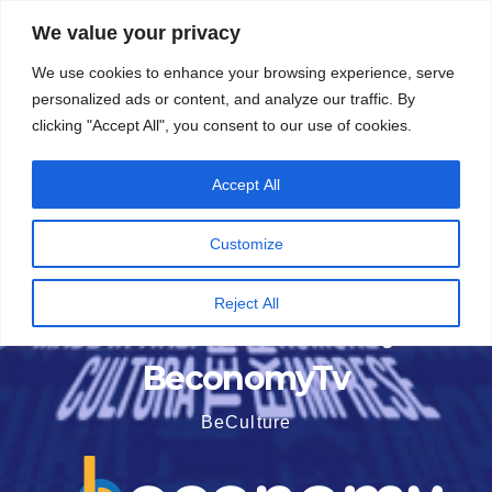
Vai
5 Agosto 2026
16:02
We value your privacy
al
We use cookies to enhance your browsing experience, serve
contenuto
personalized ads or content, and analyze our traffic. By
clicking "Accept All", you consent to our use of cookies.
Accept All
Customize
Reject All
BeconomyTv
BeCulture