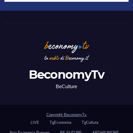
BeconomyTv
BeCulture
Copyright BeconomyTv
LIVE
TgEconomia
TgCultura
Pop Economia Rumore
BE FUTURE
ARTèRUMORE