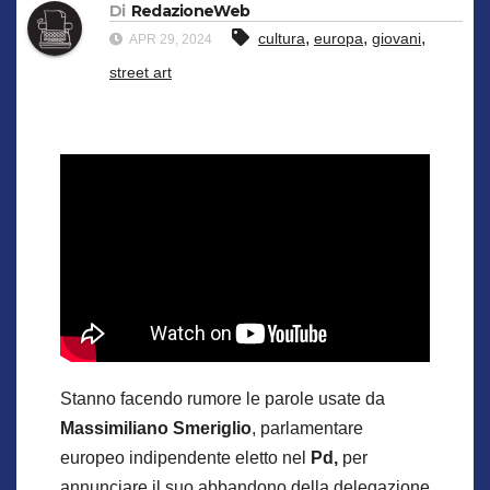
Di
RedazioneWeb
,
,
,
cultura
europa
giovani
APR 29, 2024
street art
Stanno facendo rumore le parole usate da
Massimiliano Smeriglio
, parlamentare
europeo indipendente eletto nel
Pd,
per
annunciare il suo abbandono della delegazione