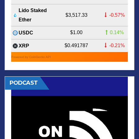
Lido Staked
$3,517.33
-0.57%
Ether
$1.00
0.14%
USDC
$0.491787
-0.21%
XRP
Powered by CoinGecko API
PODCAST