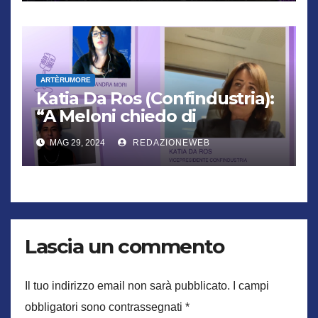
ARTÈRUMORE
Katia Da Ros (Confindustria):
“A Meloni chiedo di
combattere gli stereotipi di
MAG 29, 2024
REDAZIONEWEB
genere con la cultura”
Lascia un commento
Il tuo indirizzo email non sarà pubblicato.
I campi
obbligatori sono contrassegnati
*