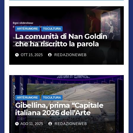
ARTÈRUMORE
TGCULTURA
La comunità di Nan Goldin
che ha riscritto la parola
“famiglia”
OTT 15, 2025
REDAZIONEWEB
ARTÈRUMORE
TGCULTURA
Gibellina, prima “Capitale
italiana 2026 dell’Arte
contemporanea”
AGO 11, 2025
REDAZIONEWEB