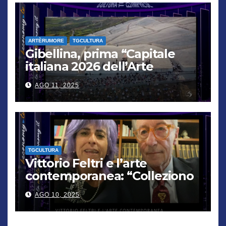
ARTÈRUMORE
TGCULTURA
Gibellina, prima “Capitale
italiana 2026 dell’Arte
contemporanea”
AGO 11, 2025
TGCULTURA
Vittorio Feltri e l’arte
contemporanea: “Colleziono
De Chirico. Cattelan? Un
AGO 10, 2025
genio”