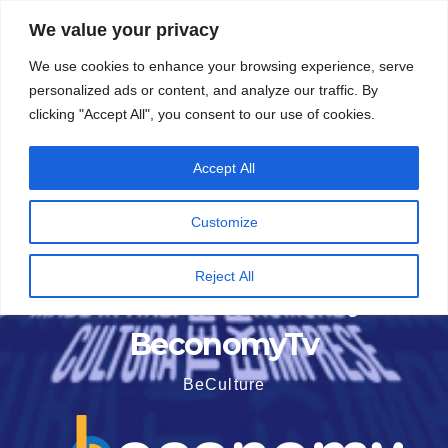
Vai
5 Agosto 2026
19:49
We value your privacy
al
We use cookies to enhance your browsing experience, serve
contenuto
personalized ads or content, and analyze our traffic. By
clicking "Accept All", you consent to our use of cookies.
Accept All
Customize
Reject All
BeconomyTv
BeCulture