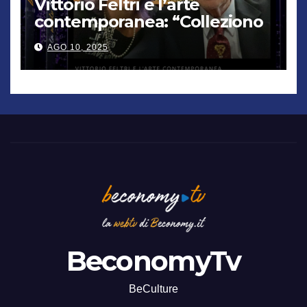
Vittorio Feltri e l’arte
contemporanea: “Colleziono
De Chirico. Cattelan? Un
AGO 10, 2025
genio”
BeconomyTv
BeCulture