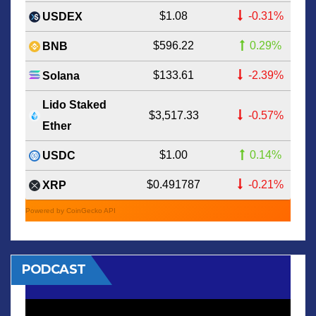
$1.08
-0.31%
USDEX
$596.22
0.29%
BNB
$133.61
-2.39%
Solana
Lido Staked
$3,517.33
-0.57%
Ether
$1.00
0.14%
USDC
$0.491787
-0.21%
XRP
Powered by CoinGecko API
PODCAST