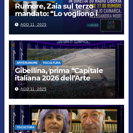
Rumore, Zaia sul terzo
mandato: “Lo vogliono i
cittadini, chi non lo capisce
AGO 11, 2025
verrà punito”
ARTÈRUMORE
TGCULTURA
Gibellina, prima “Capitale
italiana 2026 dell’Arte
contemporanea”
AGO 11, 2025
TGCULTURA