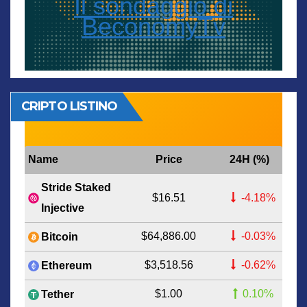
Il sondaggio di
BeconomyTv
CRIPTO LISTINO
Name
Price
24H (%)
Stride Staked
$16.51
-4.18%
Injective
$64,886.00
-0.03%
Bitcoin
$3,518.56
-0.62%
Ethereum
$1.00
0.10%
Tether