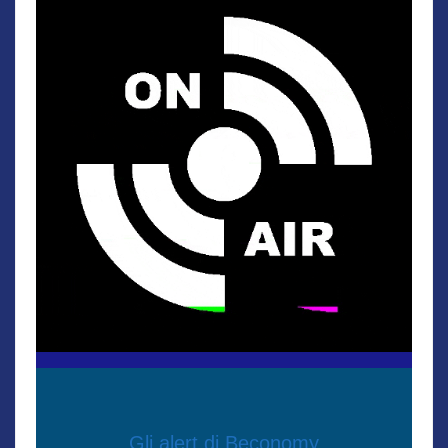
Gli alert di Beconomy