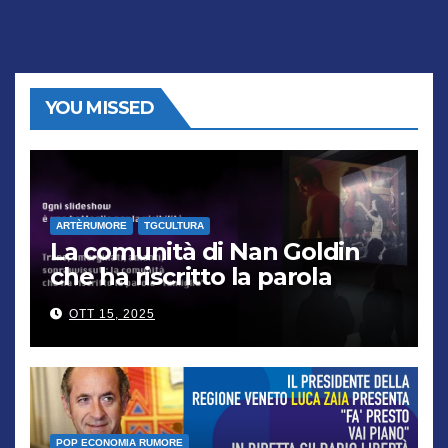
YOU MISSED
ARTÈRUMORE
TGCULTURA
La comunità di Nan Goldin
che ha riscritto la parola
“famiglia”
OTT 15, 2025
POP ECONOMIA RUMORE