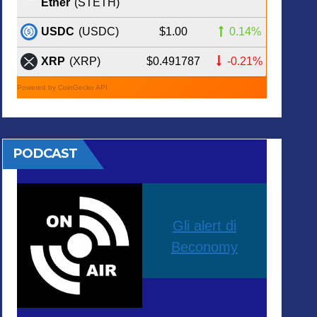
Ether
(STETH)
$1.00
0.14%
USDC
(USDC)
$0.491787
-0.21%
XRP
(XRP)
Powered by CoinGecko API
PODCAST
Gli alert di
Beconomy