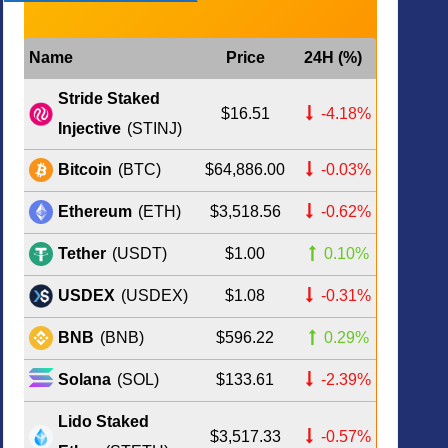
Name
Price
24H (%)
Stride Staked
$16.51
-4.18%
Injective
(STINJ)
$64,886.00
-0.03%
Bitcoin
(BTC)
$3,518.56
-0.62%
Ethereum
(ETH)
$1.00
0.10%
Tether
(USDT)
$1.08
-0.31%
USDEX
(USDEX)
$596.22
0.29%
BNB
(BNB)
$133.61
-2.39%
Solana
(SOL)
Lido Staked
$3,517.33
-0.57%