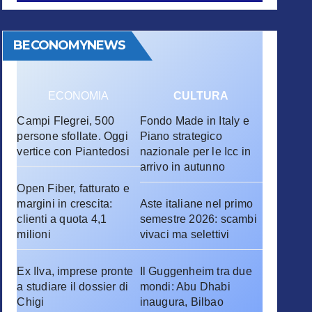
BECONOMYNEWS
ECONOMIA
CULTURA
Campi Flegrei, 500
Fondo Made in Italy e
persone sfollate. Oggi
Piano strategico
vertice con Piantedosi
nazionale per le Icc in
arrivo in autunno
Open Fiber, fatturato e
margini in crescita:
Aste italiane nel primo
clienti a quota 4,1
semestre 2026: scambi
milioni
vivaci ma selettivi
Ex Ilva, imprese pronte
Il Guggenheim tra due
a studiare il dossier di
mondi: Abu Dhabi
Chigi
inaugura, Bilbao