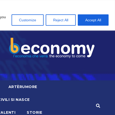
 you
Customize
Reject All
Accept All
ARTÈRUMORE
CIVILI SI NASCE
TALENTI
STORIE