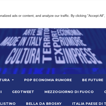
ized ads or content, and analyze our traffic. By clicking "Accept All",
TURA
POP ECONOMIA RUMORE
BE FUTURE
I
GEOTWEET
MEZZOGIORNO DI FUOCO
LISTINO
BELLA DA BROSKY
ITALIA PAESE DI 