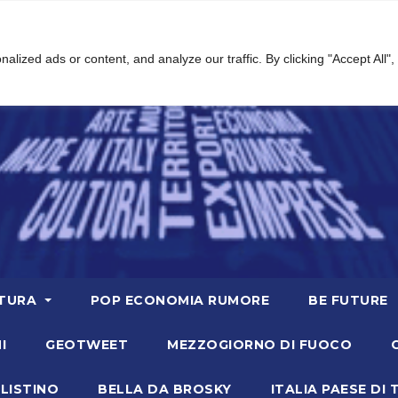
ized ads or content, and analyze our traffic. By clicking "Accept All",
TURA
POP ECONOMIA RUMORE
BE FUTURE
I
GEOTWEET
MEZZOGIORNO DI FUOCO
LISTINO
BELLA DA BROSKY
ITALIA PAESE DI 