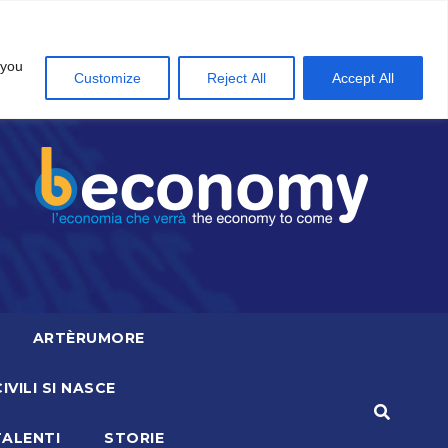
 you
Customize
Reject All
Accept All
ARTÈRUMORE
CIVILI SI NASCE
TALENTI
STORIE