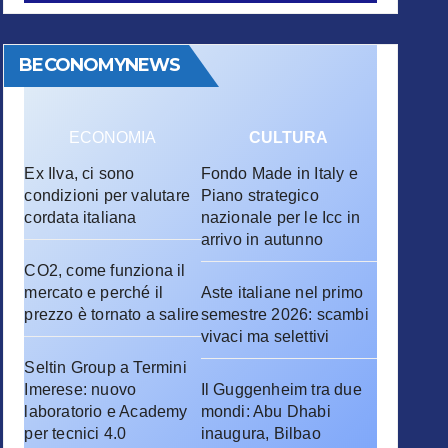
BECONOMYNEWS
ECONOMIA
CULTURA
Ex Ilva, ci sono
Fondo Made in Italy e
condizioni per valutare
Piano strategico
cordata italiana
nazionale per le Icc in
arrivo in autunno
CO2, come funziona il
mercato e perché il
Aste italiane nel primo
prezzo è tornato a salire
semestre 2026: scambi
vivaci ma selettivi
Seltin Group a Termini
Imerese: nuovo
Il Guggenheim tra due
laboratorio e Academy
mondi: Abu Dhabi
per tecnici 4.0
inaugura, Bilbao