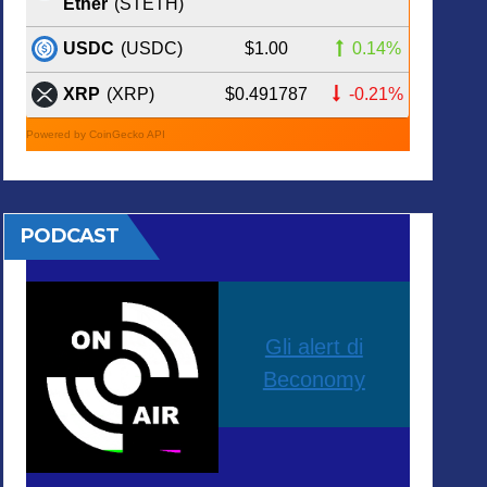
Ether
(STETH)
$1.00
0.14%
USDC
(USDC)
$0.491787
-0.21%
XRP
(XRP)
Powered by CoinGecko API
PODCAST
Gli alert di
Beconomy