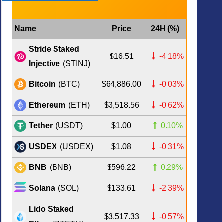
Name
Price
24H (%)
Stride Staked
$16.51
-4.18%
Injective
(STINJ)
$64,886.00
-0.03%
Bitcoin
(BTC)
$3,518.56
-0.62%
Ethereum
(ETH)
$1.00
0.10%
Tether
(USDT)
$1.08
-0.31%
USDEX
(USDEX)
$596.22
0.29%
BNB
(BNB)
$133.61
-2.39%
Solana
(SOL)
Lido Staked
$3,517.33
-0.57%