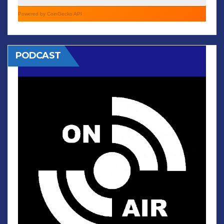
Powered by CoinGecko API
PODCAST