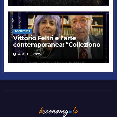
TGCULTURA
Vittorio Feltri e l’arte
contemporanea: “Colleziono
De Chirico. Cattelan? Un
AGO 10, 2025
genio”