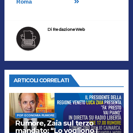
Roma
Di
RedazioneWeb
ARTICOLI CORRELATI
POP ECONOMIA RUMORE
Rumore, Zaia sul terzo
mandato: “Lo vogliono i