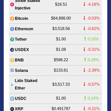
Stride Staked
$16.51
-4.18%
Injective
$64,886.00
-0.03%
Bitcoin
$3,518.56
-0.62%
Ethereum
$1.00
0.10%
Tether
$1.08
-0.31%
USDEX
$596.22
0.29%
BNB
$133.61
-2.39%
Solana
Lido Staked
$3,517.33
-0.57%
Ether
$1.00
0.14%
USDC
$0.491787
-0.21%
XRP