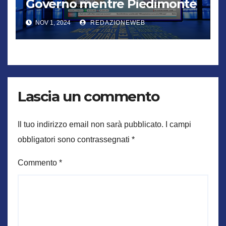
Governo mentre Piedimonte
trema
NOV 1, 2024
REDAZIONEWEB
Lascia un commento
Il tuo indirizzo email non sarà pubblicato.
I campi
obbligatori sono contrassegnati
*
Commento
*