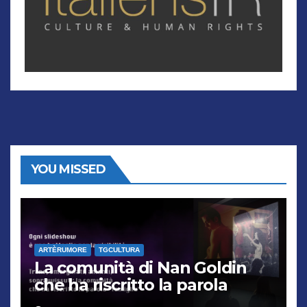
YOU MISSED
ARTÈRUMORE
TGCULTURA
La comunità di Nan Goldin
che ha riscritto la parola
“famiglia”