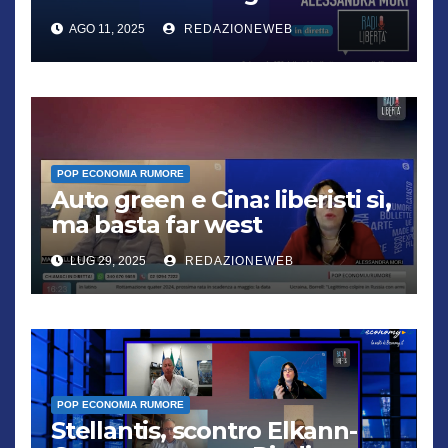
cittadini, chi non lo capisce
AGO 11, 2025
REDAZIONEWEB
verrà punito”
POP ECONOMIA RUMORE
Auto green e Cina: liberisti sì,
ma basta far west
LUG 29, 2025
REDAZIONEWEB
POP ECONOMIA RUMORE
Stellantis, scontro Elkann-