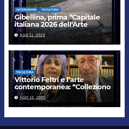
ARTÈRUMORE
TGCULTURA
Gibellina, prima “Capitale
italiana 2026 dell’Arte
contemporanea”
AGO 11, 2025
TGCULTURA
Vittorio Feltri e l’arte
contemporanea: “Colleziono
De Chirico. Cattelan? Un
AGO 10, 2025
genio”