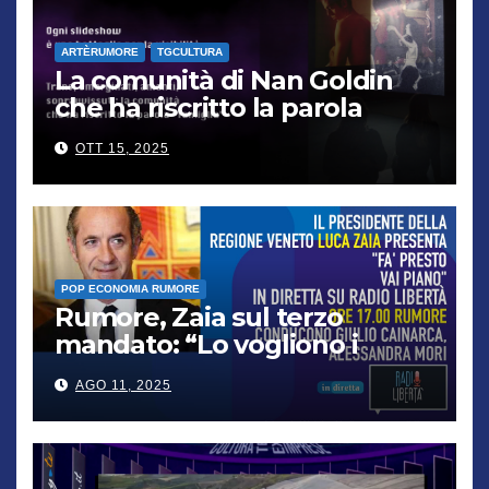
ARTÈRUMORE
TGCULTURA
La comunità di Nan Goldin
che ha riscritto la parola
“famiglia”
OTT 15, 2025
POP ECONOMIA RUMORE
Rumore, Zaia sul terzo
mandato: “Lo vogliono i
cittadini, chi non lo capisce
AGO 11, 2025
verrà punito”