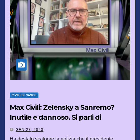
CIVILI SI NASCE
Max Civili: Zelensky a Sanremo?
Inutile e dannoso. Si parli di
trattative di pace, non di armi
GEN 27, 2023
Ha destato scalpore la notizia che il presidente