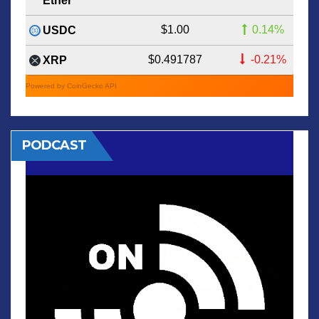
Ether
$1.00
0.14%
USDC
$0.491787
-0.21%
XRP
Powered by CoinGecko API
PODCAST