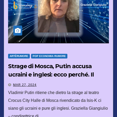
ARTÈRUMORE
POP ECONOMIA RUMORE
Strage di Mosca, Putin accusa
ucraini e inglesi: ecco perché. Il
ruolo della Turchia
MAR 27, 2024
Vladimir Putin ritiene che dietro la strage al teatro
Crocus City Halle di Mosca rivendicato da Isis-K ci
siano gli ucraini e pure gli inglesi. Graziella Giangiulio
– condirettrice di…