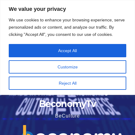
Vai
5 Agosto 2026
15:49
We value your privacy
al
We use cookies to enhance your browsing experience, serve
contenuto
personalized ads or content, and analyze our traffic. By
clicking "Accept All", you consent to our use of cookies.
Accept All
Customize
Reject All
BeconomyTv
BeCulture