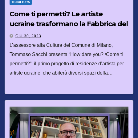
TGCULTURA
Come ti permetti? Le artiste
ucraine trasformano la Fabbrica del
Vapore in una casa museo
GIU 30, 2023
L’assessore alla Cultura del Comune di Milano,
Tommaso Sacchi presenta “How dare you? /Come ti
permetti?”, il primo progetto di residenze d’artista ​per
artiste ucraine, che abiterà diversi spazi della…