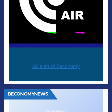
Gli alert di Beconomy
BECONOMYNEWS