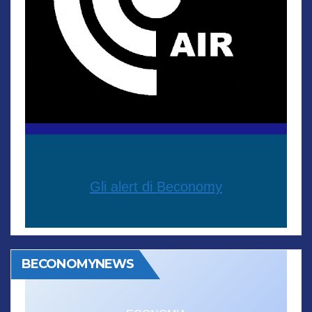
Gli alert di Beconomy
BECONOMYNEWS