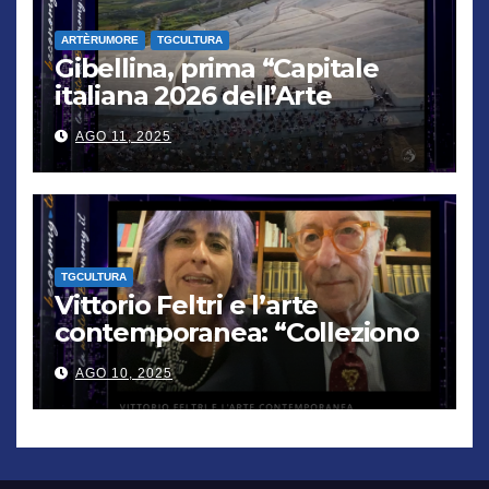
ARTÈRUMORE
TGCULTURA
Gibellina, prima “Capitale
italiana 2026 dell’Arte
contemporanea”
AGO 11, 2025
TGCULTURA
Vittorio Feltri e l’arte
contemporanea: “Colleziono
De Chirico. Cattelan? Un
AGO 10, 2025
genio”