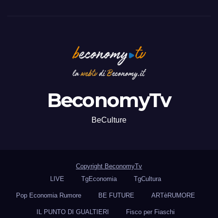
BeconomyTv
BeCulture
Copyright BeconomyTv
LIVE
TgEconomia
TgCultura
Pop Economia Rumore
BE FUTURE
ARTèRUMORE
IL PUNTO DI GUALTIERI
Fisco per Fiaschi