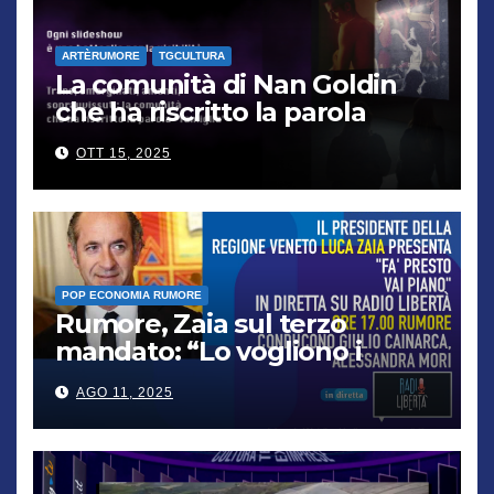
ARTÈRUMORE
TGCULTURA
La comunità di Nan Goldin
che ha riscritto la parola
“famiglia”
OTT 15, 2025
POP ECONOMIA RUMORE
Rumore, Zaia sul terzo
mandato: “Lo vogliono i
cittadini, chi non lo capisce
AGO 11, 2025
verrà punito”