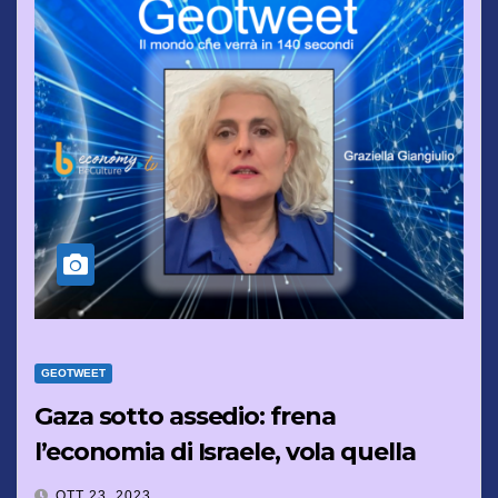
GEOTWEET
Gaza sotto assedio: frena
l’economia di Israele, vola quella
delle armi Usa
OTT 23, 2023