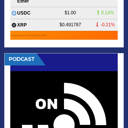
Ether
$1.00
0.14%
USDC
$0.491787
-0.21%
XRP
Powered by CoinGecko API
PODCAST