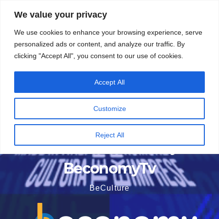
Vai
5 Agosto 2026
15:53
We value your privacy
al
We use cookies to enhance your browsing experience, serve
contenuto
personalized ads or content, and analyze our traffic. By
clicking "Accept All", you consent to our use of cookies.
Accept All
Customize
Reject All
BeconomyTv
BeCulture